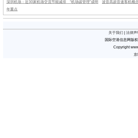
深圳机场：近30家机场交流节能减排 “机场碳管理”成明
波音高超音速客机概念
年重点
关于我们
|
法律声
国际空港信息网版权
Copyright www.
京