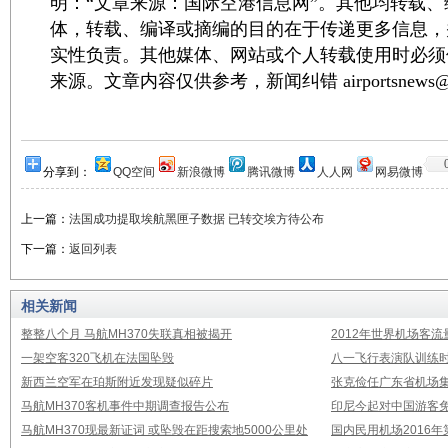
明：“文章来源：国际空港信息网”。其他均转载
体，转载、编译或摘编的目的在于传递更多信息，
实性负责。其他媒体、网站或个人转载使用时必须
来源。文章内容仅供参考，新闻纠错 airportsnews@1
分享到：
QQ空间
新浪微博
腾讯微博
人人网
网易微博
上一篇：
法国成功提取埃航黑匣子数据 已转交埃方待公布
下一篇：
返回列表
相关新闻
整整八个月 马航MH370失联真相被揭开
2012年世界机场客流
一架空客320飞机在法国坠毁
八一飞行表演队训练时
新西兰空军在珀斯附近发现疑似碎片
张克俭任广东省机场
马航MH370客机事件中期调查报告公布
印尼今起对中国游客免
马航MH370现最新证词 或坠毁在距搜索地5000公里处
国内民用机场2016