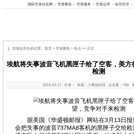
国际空港信息网
-
空港聚焦
-
空港服务
-
空港运营
-
临空经济
-
您现在所在的位置：
首页
>
空港聚焦
>
焦点
>> 正文
埃航将失事波音飞机黑匣子给了空客，美方
检测
2019-03-17
作者： 来源：小鹰说科技 点击量：
786
据美国《华盛顿邮报》网站在3月13日报
会把失事的波音737MA8客机的黑匣子交给