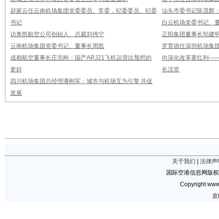
赵家云任云南机场集团党委委员、常委，纪委委员、纪委
汕头市委书记陈茂辉
书记
白云机场党委书记、董
访奥凯航空公司创始人、总裁刘伟宁
正阳集团董事长邹建
云南机场集团党委书记、董事长周凯
罗育德任深圳机场集
成都航空董事长庄浩刚：国产ARJ21飞机运营比预想的
向深化改革要红利—
更好
长沈坚
四川机场集团总经理潘刚军：城市与机场互为引擎 共促
发展
关于我们
|
法律声
国际空港信息网版权
Copyright www.
京