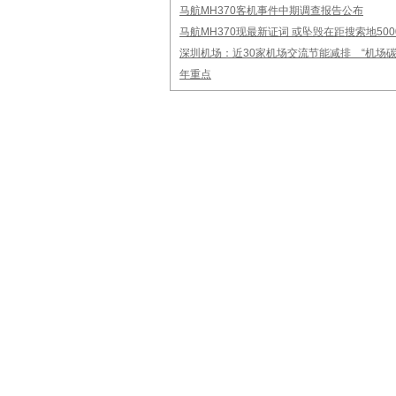
马航MH370客机事件中期调查报告公布
马航MH370现最新证词 或坠毁在距搜索地50
深圳机场：近30家机场交流节能减排 “机场碳
年重点