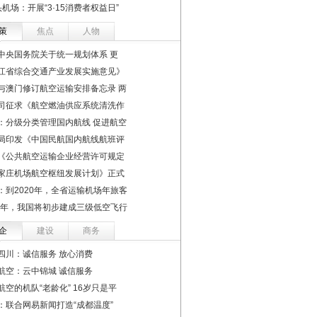
机场：开展“3·15消费者权益日”
策
焦点
人物
中央国务院关于统一规划体系 更
江省综合交通产业发展实施意见》
与澳门修订航空运输安排备忘录 两
司征求《航空燃油供应系统清洗作
：分级分类管理国内航线 促进航空
局印发《中国民航国内航线航班评
《公共航空运输企业经营许可规定
家庄机场航空枢纽发展计划》正式
：到2020年，全省运输机场年旅客
22年，我国将初步建成三级低空飞行
企
建设
商务
四川：诚信服务 放心消费
航空：云中锦城 诚信服务
航空的机队“老龄化” 16岁只是平
：联合网易新闻打造“成都温度”