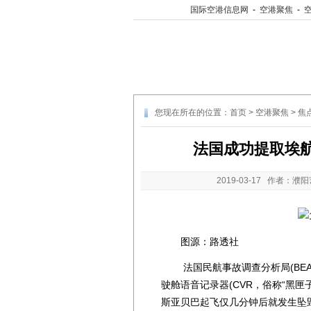
国际空港信息网
-
空港聚焦
-
您现在所在的位置：
首页
>
空港聚焦
>
焦
法国成功提取埃
2019-03-17
作者：濮阳
图源：路透社
法国民航事故调查分析局(BEA)周
驶舱语音记录器(CVR，俗称“黑匣
斯亚贝巴起飞仅几分钟后就发生坠