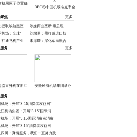
客机黑匣子位置确
BBC称中国机场准点率全
港聚焦
更多
功提取埃航黑匣
涉嫌商业垄断 泰总理
际机场：全球“
刘绍勇：需打破进口核
：打通飞机产业
李海鹰：深化军民融合
港服务
更多
海监直升机在浙江
安徽民航机场集团举办
港服务
机场：开展“3·15消费者权益日”
江机场集团：开展“3.15”国际消
机场：开展“3.15国际消费者消费
机场：开展“3.15”消费者权益日
航四川：真情服务，我们一直努力践