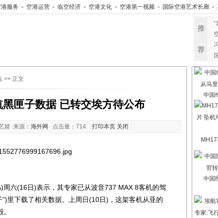
空港服务
-
空港运营
-
临空经济
-
空港文化
-
空港第一视频
-
国际空港艺术长廊
-
“
推
荐
点
>> 正文
中国
航黑匣子数据 已转交埃方待公布
艺婧 来源：
海外网
点击量：
714
打印本页
关闭
MH1
中国
六(16日)表示，其专家已从波音737 MAX 8客机的驾
子”)里下载了相关数据。上周日(10日)，这架客机从亚的
毁。