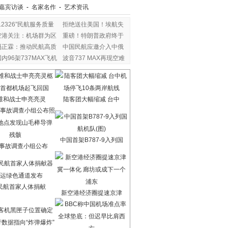
嘉宾访谈
-
名家名作
-
艺术资讯
12326”民航服务质量
拒绝送往美国！埃航失
空港关注：机场群为区
重磅！特朗普政府终于
冯正霖：推动民航高质
中国民航应邀介入中俄
国内96架737MAX飞机
波音737 MAX再现空难
暂
维和战士申亮亮灵
陆客团大幅缩减 台中
中国首架B787-9入列国
7事故调查小组公布
民航首家人体捐献
新空港经济圈提速京津