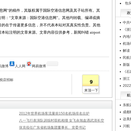
包头
网”的稿件，其版权属于国际空港信息网及其子站所有。其
政
明：“文章来源：国际空港信息网”。其他均转载、编译或摘
中共
目的在于传递更多信息，并不代表本站对其真实性负责。其他
《浙
站注明的文章来源。文章内容仅供参考，新闻纠错 airport
内地
机场
解读
民航
新版
讯微博
人人网
网易微博
《石
浙江
税店招标
9
20
来顶一下
航
东航
成都
2012年世界机场客流量前150名机场排名出炉
达美
八一飞行表演队训练时双机相撞 女飞余旭血洒武清长空
川航
张克俭任广东省机场集团董事长、党委书记