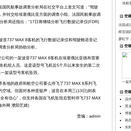
埃航
国民航事故调查分析局在社交平台上发文写道：“驾驶
，并转交给埃塞俄比亚方面的调查小组。法国民航事故调
空
析局还指出：“17日将继续分析飞行数据记录仪(FDR)
法国成
樟宜国
廖虹宇
737 MAX 8客机的飞行数据记录仪和驾驶舱语音记
空
调查分析局协助分析。
司的一架波音737 MAX 8客机在埃塞俄比亚德布雷塞
8名机组人员。这是该型号飞机近5个月以来发生的第二次
狮航一架该型号客机坠毁。
一架
的政府和航空公司要么停飞了737 MAX 8系列飞
空域。但面对各种质疑声，波音在本周三(13日)则表
空
完全有信心”，但支持各国在飞机坠毁后暂时停飞737 MAX
温州
(海外网 濮阳艺婧)
黑龙
博鳌
责编：admin
南昌
东