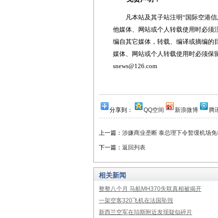
凡本站及其子站注明“国际空港信息
他媒体、网站或个人转载使用时必须注
编自其它媒体，转载、编译或摘编的
媒体、网站或个人转载使用时必须保留本
snews@126.com
分享到：
QQ空间
新浪微博
腾
上一篇：
涉嫌商业垄断 泰总理下令暂缓机场免
下一篇：
返回列表
相关新闻
整整八个月 马航MH370失联真相被揭开
一架空客320飞机在法国坠毁
新西兰空军在珀斯附近发现疑似碎片