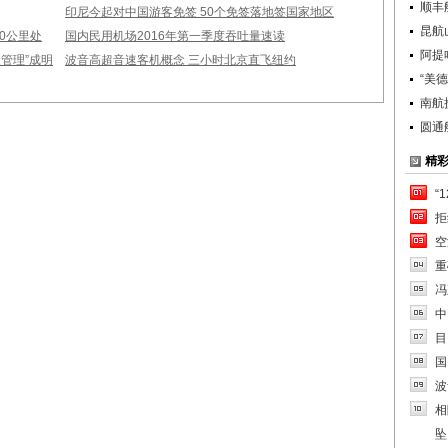
顺丰
印尼今起对中国游客免签 50个免签落地签国家地区
昆航
00公里处
国内民用机场2016年第一季度吞吐量速读
阿提
管理”成明
波音高超音速客机概念 三小时北京直飞纽约
“美
南航
圆通
精
“
拒
空
重
冯
中
目
国
波
相
坠