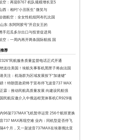
航空：再迎B767 机队规模增长至5
山西：相约“小丑医生” 微笑与
哈德航空：全女性机组阿布扎比国
德山东·东阿阿胶号”开启女王的
携手厄瓜多尔出口与投资促进局
航空：一周内再开两条国际航线 国
彩推荐
12326”民航服务质量监督电话正式开通
绝送往美国！埃航失事客机黑匣子将由法国
港关注：机场群为区域发展按下“加速键”
磅！特朗普政府终于宣布停飞波音737 MAX
正霖：推动民航高质量发展 向建设民航强
国民航应邀介入中俄远程宽体客机CR929项
内96架737MAX飞机暂停运营 256个航班更换
音737 MAX再现空难 业内：同机型是否停飞
隔4个月，又一架波音737MAX在埃塞俄比亚