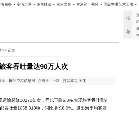
空港服务
-
空港运营
-
临空经济
-
空港文化
-
空港第一视频
-
国际空港艺术长廊
-
推
M
荐
障
>> 正文
旅客吞吐量达90万人次
来源：
国际空港信息网
点击量：
442
打印本页
关闭
输起降10270架次，同比下降5.3%;实现旅客吞吐量9
货邮吞吐量1658.318吨，同比增长8.9%。进出港平均客座