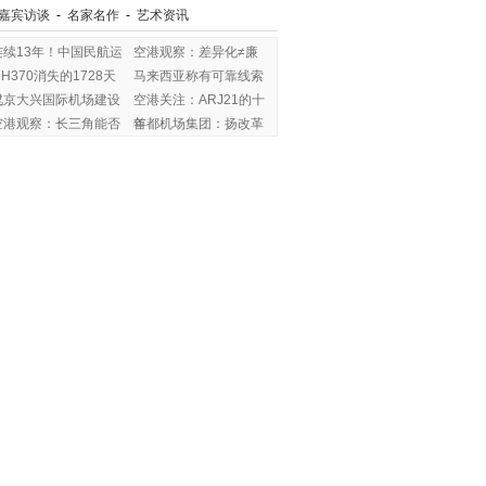
嘉宾访谈
-
名家名作
-
艺术资讯
连续13年！中国民航运
空港观察：差异化≠廉
H370消失的1728天
马来西亚称有可靠线索
里，
北京大兴国际机场建设
空港关注：ARJ21的十
空港观察：长三角能否
年
首都机场集团：扬改革