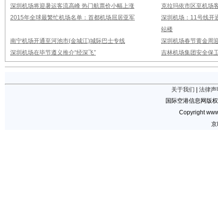
深圳机场将迎暑运客流高峰 热门航票价小幅上涨
克拉玛依市区至机场
2015年全球最繁忙机场名单：首都机场屈居亚军
深圳机场：11号线开
站楼
南宁机场开通至河池市(金城江)城际巴士专线
深圳机场春节黄金周迎
深圳机场在毕节遵义推介“经深飞”
吉林机场集团安全保卫
关于我们
|
法律声
国际空港信息网版权
Copyright www.
京