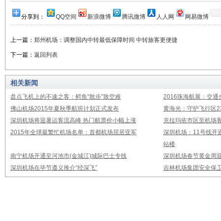
分享到：
QQ空间
新浪微博
腾讯微博
人人网
网易微博
上一篇：
郑州机场：调整国内中转最低保障时间 中转旅客更便捷
下一篇：
返回列表
相关新闻
盘点飞机上的不速之客：鳄鱼“散步”致空难
2016珠海航展：交通
佛山机场2015年夏秋季航班计划正式发布
黄海光：守护飞行区23
深圳机场将迎暑运客流高峰 热门航票价小幅上涨
克拉玛依市区至机场
2015年全球最繁忙机场名单：首都机场屈居亚军
深圳机场：11号线开
站楼
南宁机场开通至河池市(金城江)城际巴士专线
深圳机场春节黄金周迎
深圳机场在毕节遵义推介“经深飞”
吉林机场集团安全保卫