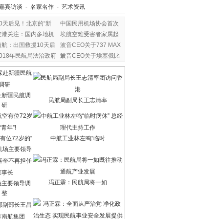
嘉宾访谈
-
名家名作
-
艺术资讯
80天后见！北京的“新
中国民用机场协会首次
空港关注：国内多地机
埃航空难受害者家属起
南航：出国救援10天后
波音CEO关于737 MAX
2018年民航局法治政府
最
波音CEO关于埃塞俄比
亚
赴新疆民航调
民航局副局长王志清率
研
有位72岁的“
中航工业林左鸣“临时
冯正霖：民航局将一如
场主要领导调
整