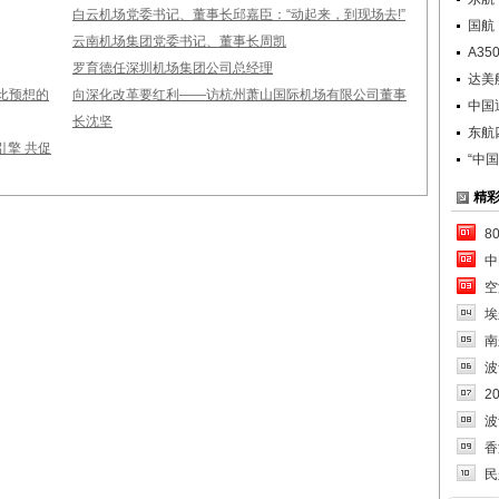
白云机场党委书记、董事长邱嘉臣：“动起来，到现场去!”
国航
云南机场集团党委书记、董事长周凯
A3
罗育德任深圳机场集团公司总经理
达美
比预想的
向深化改革要红利——访杭州萧山国际机场有限公司董事
中国
长沈坚
东航
擎 共促
“中
精
8
中
空
埃
南
波
2
波
香
民