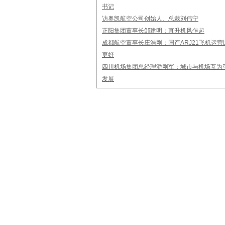
书记
访奥凯航空公司创始人、总裁刘伟宁
正阳集团董事长邹建明：直升机风乍起
成都航空董事长庄浩刚：国产ARJ21飞机运营
更好
四川机场集团总经理潘刚军：城市与机场互为引
发展