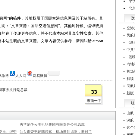
小
北
网”的稿件，其版权属于国际空港信息网及其子站所有。其
政
明：“文章来源：国际空港信息网”。其他均转载、编译或摘
空港
目的在于传递更多信息，并不代表本站对其真实性负责。其他
民航
站注明的文章来源。文章内容仅供参考，新闻纠错 airport
《新
中共
《浙
内地
机场
讯微博
人人网
网易微博
解读
民航
司事务执行副总裁
33
新版
来顶一下
航
山航
深航
唐学范任云南机场集团有限责任公司总裁
这个
委员、纪委
汕头市委书记陈茂辉：机场搬到揭阳，搬对了
东航