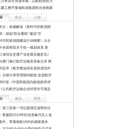
伙万米高空浪漫求婚，山航机组给力
京建工携手曼城机场集团联合收购索
策
焦点
人物
关注：权威解读《新时代民航强国
局：鼓励“联合重组” 建设“空
时代民航强国建设行动纲要》出台
中央国务院关于统一规划体系 更
江省综合交通产业发展实施意见》
与澳门修订航空运输安排备忘录 两
司征求《航空燃油供应系统清洗作
：分级分类管理国内航线 促进航空
局印发《中国民航国内航线航班评
《公共航空运输企业经营许可规定
企
建设
商务
：第三轮第一书记圆满完成帮扶任
：客服部2019年职业形象代言人选
老外，带着南航18年的感谢退休
：2018年企业社会责任报告正式发