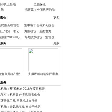
副部长王昌顺
接
冯正霖：全面从严治党
港聚焦
更多
任民航新疆管理
空中客车任命朱莉担任
第三轮第一书记
海航机场：全面发力
服部2019年职
青岛胶东机场：空管设
港服务
更多
海监直升机在浙江
安徽民航机场集团举办
港服务
林机场：获“榆林市2018年度目标责
岛航空：机组联合演练圆满成功
赢蓝天保卫战 三亚机场在行动
亚机场：春风拂海岛 南海千帆竞