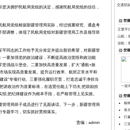
交通部
坚决拥护民航局党组的决定，感谢民航局党组的信任，
空
航局党组根据新疆管理局实际，经过慎重研究、通盘考
王繁平
干部调整，体现了民航局党组对新疆管理局工作及领导班
山航：
深航：客
平同志的工作给予充分肯定并提出殷切希望，对新疆管
空
：一要加强党的政治建设，不断提高政治觉悟和政治能
牢坚强战斗堡垒。二要加快高质量发展，扩大“通航+旅
空市场实现高质量发展。提升运行效率、航班正常水平和
系建设”专项行动。三要强化履职尽责，打造忠诚干净担当
一架
;把讲政治作为首要标准，在选贤任能上下功夫;把鼓励担
实招;把纪律建设作为根本手段，在严格管理上见实效。
空
榆
管理局班子成员进行了见面谈话。下一步，新疆管理局
青
行专题学习，切实抓好贯彻落实。
打
责编：admin
三