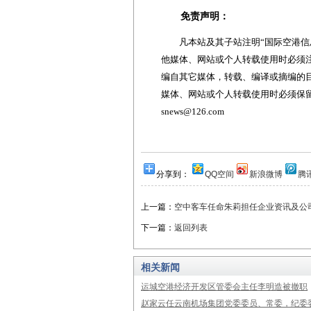
免责声明：
凡本站及其子站注明“国际空港信息
他媒体、网站或个人转载使用时必须注
编自其它媒体，转载、编译或摘编的
媒体、网站或个人转载使用时必须保留本
snews@126.com
分享到：
QQ空间
新浪微博
腾
上一篇：
空中客车任命朱莉担任企业资讯及公
下一篇：
返回列表
相关新闻
运城空港经济开发区管委会主任李明造被撤职
赵家云任云南机场集团党委委员、常委，纪委