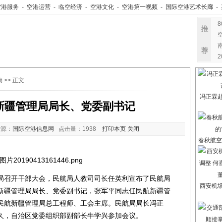
空港服务
-
空港运营
-
临空经济
-
空港文化
-
空港第一视频
-
国际空港艺术长廊
-
推
荐
物
>> 正文
冯正霖
新疆管理局局长、党委副书记
来源：
国际空港信息网
点击量：
1938
打印本页
关闭
春秋航空
召开干部大会，民航局人教司司长任英利宣布了民航局
西安机
新疆管理局局长、党委副书记，张军平同志任民航新疆管
民航新疆管理局总工程师、工会主席。民航局局长冯正
久，自治区党委组织部副部长牛学兴参加会议。