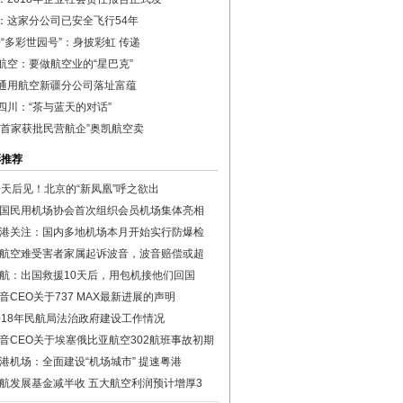
：这家分公司已安全飞行54年
50“多彩世园号”：身披彩虹 传递
航空：要做航空业的“星巴克”
通用航空新疆分公司落址富蕴
四川：“茶与蓝天的对话”
国首家获批民营航企”奥凯航空卖
彩推荐
0天后见！北京的“新凤凰”呼之欲出
国民用机场协会首次组织会员机场集体亮相
港关注：国内多地机场本月开始实行防爆检
航空难受害者家属起诉波音，波音赔偿或超
航：出国救援10天后，用包机接他们回国
音CEO关于737 MAX最新进展的声明
018年民航局法治政府建设工作情况
音CEO关于埃塞俄比亚航空302航班事故初期
港机场：全面建设“机场城市” 提速粤港
航发展基金减半收 五大航空利润预计增厚3