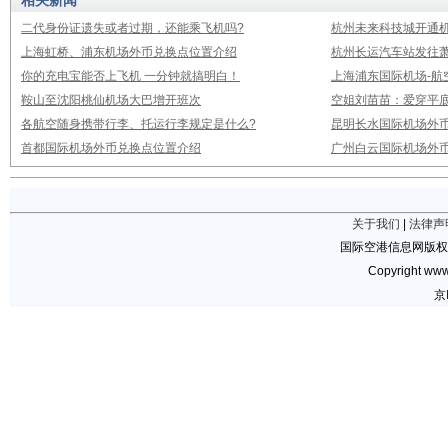
相关新闻
二代身份证遗失或者过期，还能乘飞机吗?
杭州未来科技城开通
上海虹桥、浦东机场外币兑换点位置介绍
杭州长运汽车站发往
你的充电宝能否上飞机 一分钟就搞明白！
上海浦东国际机场-航
鞍山至沈阳桃仙机场大巴增开班次
空姐刘苗苗：爱穿平底
各航空随身携带行李、托运行李规定是什么?
昆明长水国际机场外
首都国际机场外币兑换点位置介绍
广州白云国际机场外
关于我们
|
法律声
国际空港信息网版权
Copyright www.
京