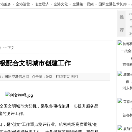
空港服务
-
空港运营
-
临空经济
-
空港文化
-
空港第一视频
-
国际空港艺术长廊
-
推
荐
理
>> 正文
极配合文明城市创建工作
首都
源：
国际空港信息网
点击量：
542
打印本页
关闭
浦东
国文明城市为契机，采取多项措施进一步提升服务品
建的测评工作。
首都
是“创文”工作重点测评行业。哈密机场高度重视“创
，每天对候机楼环境卫生、设备设施等进行检查，确保机