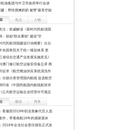
部机场集团与中卫市政府举行会谈
媛媛：帮扶摆摊奶奶 被赞“最美空姐
策
焦点
人物
关注：权威解读《新时代民航强国
局：鼓励“联合重组” 建设“空
时代民航强国建设行动纲要》出台
中央国务院关于统一规划体系 更
江省综合交通产业发展实施意见》
与澳门修订航空运输安排备忘录 两
司征求《航空燃油供应系统清洗作
：分级分类管理国内航线 促进航空
局印发《中国民航国内航线航班评
《公共航空运输企业经营许可规定
企
建设
商务
：客服部2019年职业形象代言人选
老外，带着南航18年的感谢退休
：2018年企业社会责任报告正式发