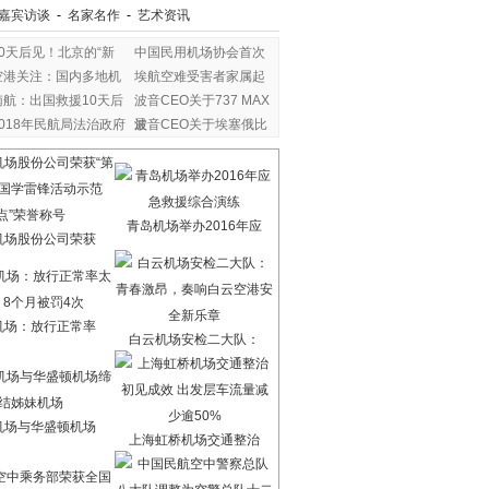
嘉宾访谈
-
名家名作
-
艺术资讯
80天后见！北京的“新
中国民用机场协会首次
空港关注：国内多地机
埃航空难受害者家属起
南航：出国救援10天后
波音CEO关于737 MAX
2018年民航局法治政府
最
波音CEO关于埃塞俄比
亚
青岛机场举办2016年应
机场股份公司荣获
机场：放行正常率
白云机场安检二大队：
机场与华盛顿机场
上海虹桥机场交通整治