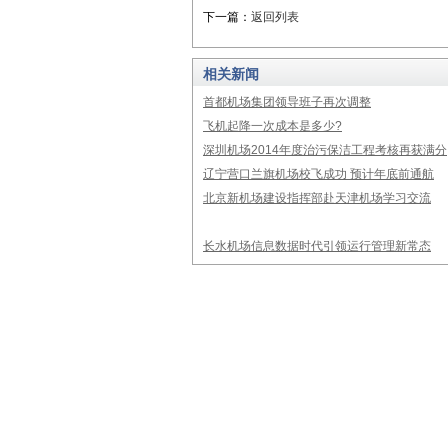
下一篇：
返回列表
相关新闻
首都机场集团领导班子再次调整
飞机起降一次成本是多少?
深圳机场2014年度治污保洁工程考核再获满分
辽宁营口兰旗机场校飞成功 预计年底前通航
北京新机场建设指挥部赴天津机场学习交流
长水机场信息数据时代引领运行管理新常态