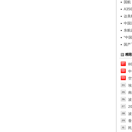
国航
A3
达美
中国
东航
“中
国产
精
8
中
空
埃
南
波
2
波
香
民