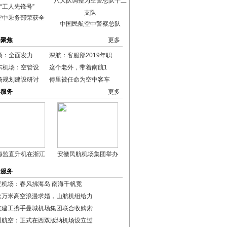
空中乘务部荣获全
中国民航空中警察总队
港聚焦
更多
场：全面发力
深航：客服部2019年职
东机场：空管设
这个老外，带着南航1
场规划建设研讨
傅里被任命为空中客车
港服务
更多
海监直升机在浙江
安徽民航机场集团举办
港服务
亚机场：春风拂海岛 南海千帆竞
伙万米高空浪漫求婚，山航机组给力
京建工携手曼城机场集团联合收购索
川航空：正式在西双版纳机场设立过