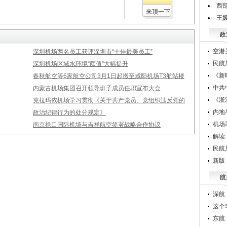
西
来顶一下
王
政
空港
深圳机场两名员工获评深圳市“十佳最美员工”
民航
深圳机场区域水环境“颜值”大幅提升
《新
春秋航空等6家航空公司3月1日起搬至咸阳机场T3航站楼
中共
内蒙古机场集团召开领导班子成员任职宣布大会
《浙
克拉玛依机场学习贯彻《关于共产党员、党组织违反党的
内地
政治纪律行为的处分规定》
机场
南京禄口国际机场与吉祥航空签署战略合作协议
解读
民航
新版
航
深航
这个
东航