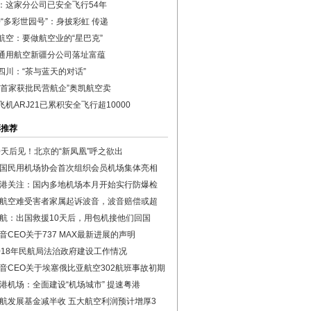
：这家分公司已安全飞行54年
50“多彩世园号”：身披彩虹 传递
航空：要做航空业的“星巴克”
通用航空新疆分公司落址富蕴
四川：“茶与蓝天的对话”
国首家获批民营航企”奥凯航空卖
飞机ARJ21已累积安全飞行超10000
彩推荐
0天后见！北京的“新凤凰”呼之欲出
国民用机场协会首次组织会员机场集体亮相
港关注：国内多地机场本月开始实行防爆检
航空难受害者家属起诉波音，波音赔偿或超
航：出国救援10天后，用包机接他们回国
音CEO关于737 MAX最新进展的声明
018年民航局法治政府建设工作情况
音CEO关于埃塞俄比亚航空302航班事故初期
港机场：全面建设“机场城市” 提速粤港
航发展基金减半收 五大航空利润预计增厚3