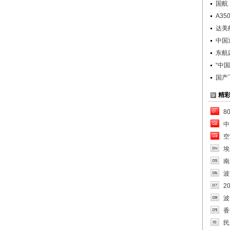
国航
A3
达美
中国
东航
“中
国产
精
8
中
空
埃
南
波
2
波
香
民