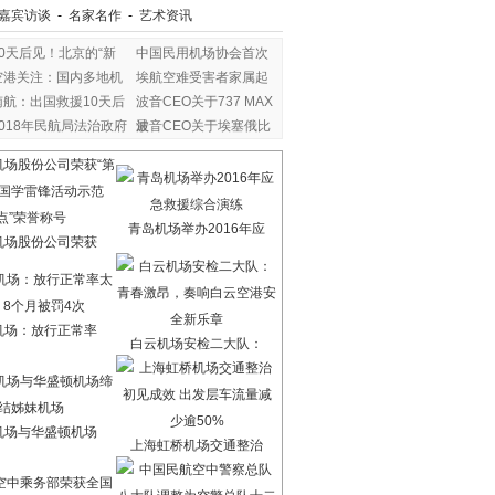
嘉宾访谈
-
名家名作
-
艺术资讯
80天后见！北京的“新
中国民用机场协会首次
空港关注：国内多地机
埃航空难受害者家属起
南航：出国救援10天后
波音CEO关于737 MAX
2018年民航局法治政府
最
波音CEO关于埃塞俄比
亚
青岛机场举办2016年应
机场股份公司荣获
机场：放行正常率
白云机场安检二大队：
机场与华盛顿机场
上海虹桥机场交通整治