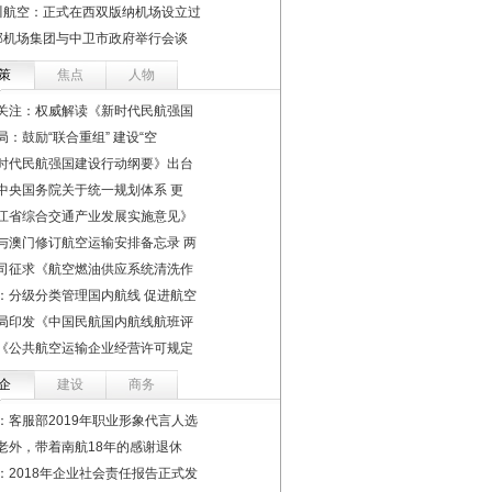
川航空：正式在西双版纳机场设立过
部机场集团与中卫市政府举行会谈
策
焦点
人物
关注：权威解读《新时代民航强国
局：鼓励“联合重组” 建设“空
时代民航强国建设行动纲要》出台
中央国务院关于统一规划体系 更
江省综合交通产业发展实施意见》
与澳门修订航空运输安排备忘录 两
司征求《航空燃油供应系统清洗作
：分级分类管理国内航线 促进航空
局印发《中国民航国内航线航班评
《公共航空运输企业经营许可规定
企
建设
商务
：客服部2019年职业形象代言人选
老外，带着南航18年的感谢退休
：2018年企业社会责任报告正式发