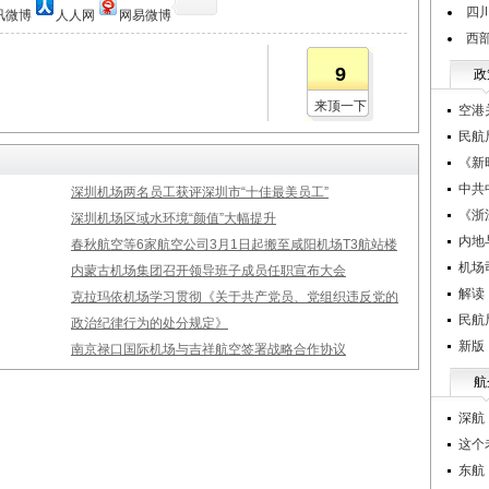
四
讯微博
人人网
网易微博
西
9
政
来顶一下
空港
民航
《新
中共
深圳机场两名员工获评深圳市“十佳最美员工”
《浙
深圳机场区域水环境“颜值”大幅提升
内地
春秋航空等6家航空公司3月1日起搬至咸阳机场T3航站楼
机场
内蒙古机场集团召开领导班子成员任职宣布大会
解读
克拉玛依机场学习贯彻《关于共产党员、党组织违反党的
民航
政治纪律行为的处分规定》
新版
南京禄口国际机场与吉祥航空签署战略合作协议
航
深航
这个
东航