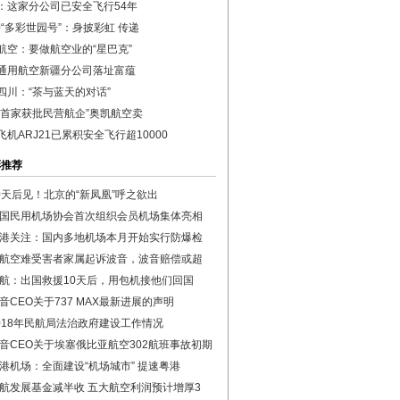
：这家分公司已安全飞行54年
50“多彩世园号”：身披彩虹 传递
航空：要做航空业的“星巴克”
通用航空新疆分公司落址富蕴
四川：“茶与蓝天的对话”
国首家获批民营航企”奥凯航空卖
飞机ARJ21已累积安全飞行超10000
彩推荐
0天后见！北京的“新凤凰”呼之欲出
国民用机场协会首次组织会员机场集体亮相
港关注：国内多地机场本月开始实行防爆检
航空难受害者家属起诉波音，波音赔偿或超
航：出国救援10天后，用包机接他们回国
音CEO关于737 MAX最新进展的声明
018年民航局法治政府建设工作情况
音CEO关于埃塞俄比亚航空302航班事故初期
港机场：全面建设“机场城市” 提速粤港
航发展基金减半收 五大航空利润预计增厚3