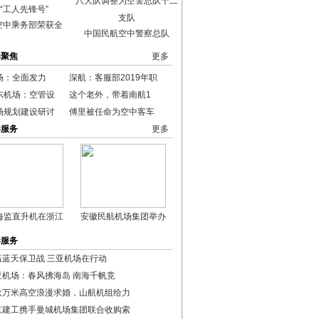
空中乘务部荣获全
中国民航空中警察总队
港聚焦
更多
场：全面发力
深航：客服部2019年职
东机场：空管设
这个老外，带着南航1
场规划建设研讨
傅里被任命为空中客车
港服务
更多
海监直升机在浙江
安徽民航机场集团举办
港服务
赢蓝天保卫战 三亚机场在行动
亚机场：春风拂海岛 南海千帆竞
伙万米高空浪漫求婚，山航机组给力
京建工携手曼城机场集团联合收购索