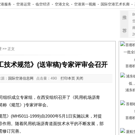
空港服务
-
空港运营
-
临空经济
-
空港文化
-
空港第一视频
-
国际空港艺术长廊
-
推
荐
理
>> 正文
工技术规范》(送审稿)专家评审会召开
首都
来源：
国际空港信息网
点击量：
490
打印本页
关闭
浦东
司组织成立专家组，在西安组织召开了《民用机场沥青
下简称《规范》)专家评审会。
MH5011-1999)自2000年5月1日实施以来，对提
首都
导作用。随着民用机场沥青道面技术水平的不断发展，部
需修订完善。