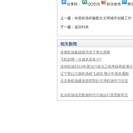
分享到：
QQ空间
新浪微博
腾
上一篇：
哈密机场积极配合文明城市创建工作
下一篇：
返回列表
相关新闻
首都机场集团领导班子再次调整
飞机起降一次成本是多少?
深圳机场2014年度治污保洁工程考核再获满分
辽宁营口兰旗机场校飞成功 预计年底前通航
北京新机场建设指挥部赴天津机场学习交流
长水机场信息数据时代引领运行管理新常态