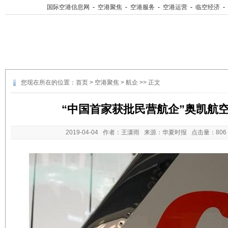
国际空港信息网
-
空港聚焦
-
空港服务
-
空港运营
-
临空经济
-
您现在所在的位置：
首页
>
空港聚焦
>
航企
>> 正文
“中国首家获批民营航企”奥凯航
2019-04-04
作者：王潇雨 来源：华夏时报 点击量：
80