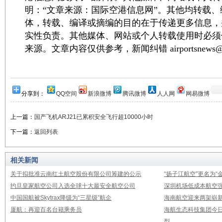
明：“文章来源：国际空港信息网”。其他均转载
体，转载、编译或摘编的目的在于传递更多信息，
实性负责。其他媒体、网站或个人转载使用时必须
来源。文章内容仅供参考，新闻纠错 airportsnews@1
分享到：
QQ空间
新浪微博
腾讯微博
人人网
网易微博
上一篇：
国产飞机ARJ21已累积安全飞行超10000小时
下一篇：
返回列表
相关新闻
关于拟批准云南红土航空股份有限公司筹建的公示
“扬子江航空”更名为“
约旦皇家航空公司入选全球十大最安全航空公司
深圳机场低成本航空强
中国国航被Skytrax降级为“三星级”航企
海南航空迎来两架崭新A3
厦航：再迎百名台籍乘务员
海航生态科技集团今日
型