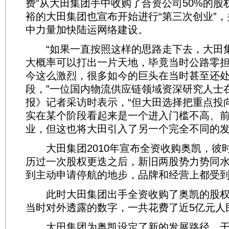
费”从大田集团手中收购了合资公司50%的股
裕的大田集团也宣布开始进行“第三次创业”，并
中力量加快陆运网络建设。
“如果一直按照这样的思路走下去，大田
大概率可以打出一片天地，毕竟当时公路零
今这么激烈，很多如今的巨头在当时甚至还处在
段，”一位国内物流供应链领域资深研究人士
报》记者采访时表示，“但大田选择把重点投
实在某个阶段看起来是一个进入门槛不高、
业，但这也将大田引入了另一个完全不同的发
大田集团2010年宣布全资收购奥凯，彼
历过一次股权更迭之后，新旧两股势力势同
到主动申请停航的地步，品牌和经营上都受
此时大田集团出手全资收购了奥凯的股权
当时对外透露的数字，一共花费了近5亿元人
大田集团为奥凯设定了新的发展路径，干