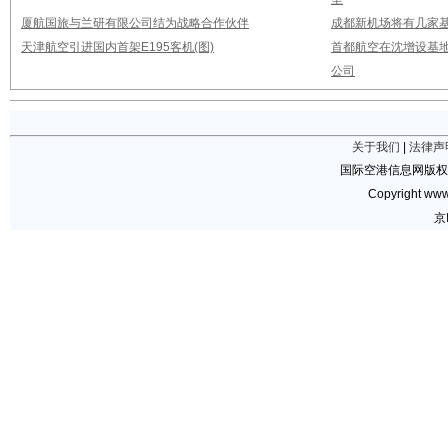
厦航国旅与兰研有限公司结为战略合作伙伴
成都新机场将有几家基
天津航空引进国内首架E195客机(图)
首都航空在沈增设基地
公司
关于我们
|
法律声
国际空港信息网版权
Copyright www.
京