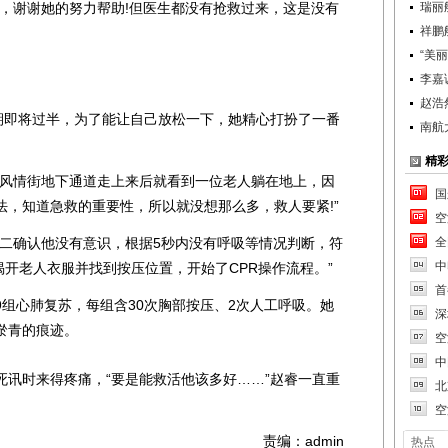
谢谢她的努力帮助!但医生都没有抢救过来，这是没有
瑞丽
祥鹏
“美
李嘉
赵浩
即将过半，为了能让自己放松一下，她精心打扮了一番
南航
精
风情街地下通道走上来后就看到一位老人躺在地上，因
国
法，知道急救的重要性，所以就没想那么多，救人要紧!”
空
确认他没有意识，根据5秒内没有呼吸等情况判断，符
全
中
就揭开老人衣服并找到按压位置，开始了CPR操作流程。”
首
心肺复苏，每组含30次胸部按压、2次人工呼吸。她
深
淤青的痕迹。
空
中
时来得疼痛，“要是能救活他该多好……”赵睿一直重
北
空
责编：admin
热点