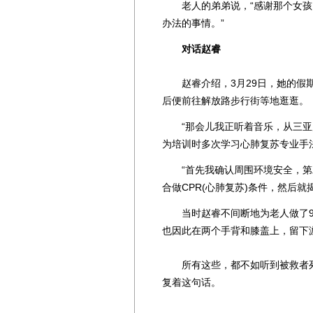
老人的弟弟说，“感谢那个女孩，
办法的事情。”
对话赵睿
赵睿介绍，3月29日，她的假期
后便前往解放路步行街等地逛逛。
“那会儿我正听着音乐，从三亚
为培训时多次学习心肺复苏专业手
“首先我确认周围环境安全，第二
合做CPR(心肺复苏)条件，然后
当时赵睿不间断地为老人做了9组
也因此在两个手背和膝盖上，留下
所有这些，都不如听到被救者死讯
复着这句话。