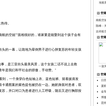
埃航
空
南航空
上热传。
陈峰：
吉祥航
南航的空姐”“面相很好的，谁家要是能娶到这个孩子会有
空
亚街头的一幕，让跪地为晕倒男子进行心肺复苏的年轻女孩
的事，是三亚街头最美风景，这个女孩二话不说上去救
一架
青年是我们和平社会的骄傲，手动赞。”
空
看到，一个身穿白色短袖上衣、蓝色短裤、留着披肩发
日
着卡通图案的紫色提包被扔在一边。她躬身面对患者，双
厦
复苏，并口对口为患者进行人工呼吸，随后又进行胸部按
金
博
昆