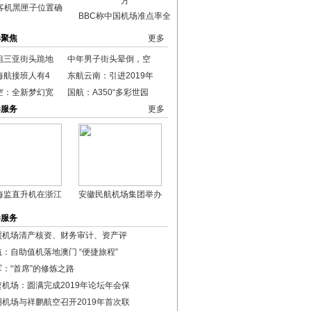
客机黑匣子位置确
BBC称中国机场准点率全
港聚焦
更多
姐三亚街头跪地
中年男子街头晕倒，空
海航接班人有4
东航云南：引进2019年
空：全新梦幻宽
国航：A350“多彩世园
港服务
更多
海监直升机在浙江
安徽民航机场集团举办
港服务
照机场清产核资、财务审计、资产评
航：自助值机落地澳门 “便捷旅程”
军：“首席”的修炼之路
鳌机场：圆满完成2019年论坛年会保
明机场与祥鹏航空召开2019年首次联