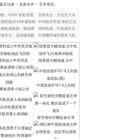
嘉宾访谈
-
名家名作
-
艺术资讯
国航：A350“多彩世园
空港关注：为北京大兴
全国民航2019年夏秋航
中印航空市场 厚积正待
首都机场集团：狠抓两
深圳机场：打造城市生
空港关注：这些硬核数
中国哪些城市拥有飞机
维和战士申亮亮灵
陆客团大幅缩减 台中
中国首架B787-9入列国
7事故调查小组公布
民航首家人体捐献
新空港经济圈提速京津