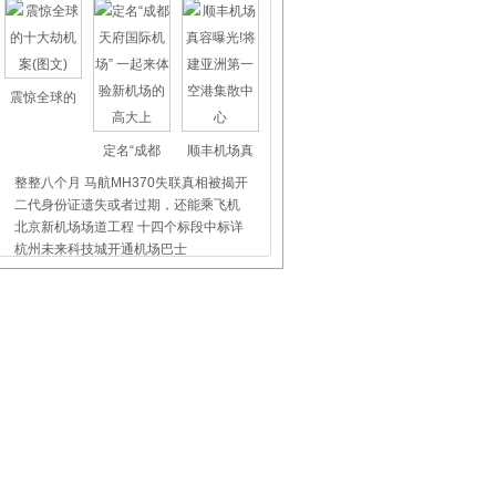
震惊全球的
定名“成都
顺丰机场真
整整八个月 马航MH370失联真相被揭开
二代身份证遗失或者过期，还能乘飞机
北京新机场场道工程 十四个标段中标详
杭州未来科技城开通机场巴士
上海虹桥、浦东机场外币兑换点位置介
昨天东航5509航班没出事，我们都应该
飞机晚点舞
国际儿童节
首都机场爱
厦门机场：心系旅客显安检本色 首见首
延吉机场：开通龙井城市候机楼 首位