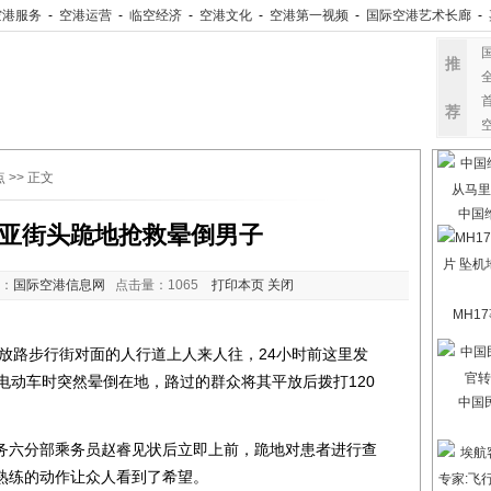
空港服务
-
空港运营
-
临空经济
-
空港文化
-
空港第一视频
-
国际空港艺术长廊
-
推
荐
点
>> 正文
中国
亚街头跪地抢救晕倒男子
：
国际空港信息网
点击量：
1065
打印本页
关闭
MH1
放路步行街对面的人行道上人来人往，24小时前这里发
电动车时突然晕倒在地，路过的群众将其平放后拨打120
中国
六分部乘务员赵睿见状后立即上前，跪地对患者进行查
熟练的动作让众人看到了希望。