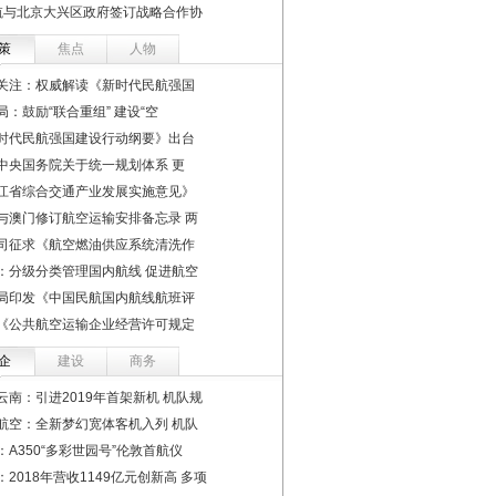
航与北京大兴区政府签订战略合作协
策
焦点
人物
关注：权威解读《新时代民航强国
局：鼓励“联合重组” 建设“空
时代民航强国建设行动纲要》出台
中央国务院关于统一规划体系 更
江省综合交通产业发展实施意见》
与澳门修订航空运输安排备忘录 两
司征求《航空燃油供应系统清洗作
：分级分类管理国内航线 促进航空
局印发《中国民航国内航线航班评
《公共航空运输企业经营许可规定
企
建设
商务
云南：引进2019年首架新机 机队规
航空：全新梦幻宽体客机入列 机队
：A350“多彩世园号”伦敦首航仪
：2018年营收1149亿元创新高 多项