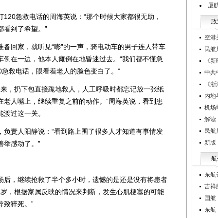
厦
20急救电话的周海英说：“那个时候大家都很无助，
政
都看到了希望。”
空港
回家，就听见“嘭”的一声，骑电动车的男子连人带车
民航
车倒在一边，他本人瘫倒在地昏迷过去。“我们都不懂急
《新
0急救电话，眼看着老人的脸色变白了。”
中共
《浙
来，扔下包直接跪地救人，人工呼吸时都忘记放一张纸
内地
在老人嘴上，继续重复之前的动作。”周海英说，看到患
机场
能渡过这一关。
解读
负责人阳静说：“看到路上围了很多人才知道有事情发
民航
新版
善举感动了。”
航
东航
后，继续抢救了半个多小时，遗憾的是还是没有将患者
吉祥
4岁，根据家属反映的情况来判断，发生心肌梗塞的可能
国航
导致猝死。”
东航