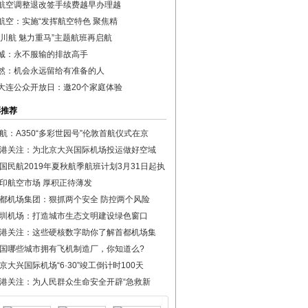
航空调整退改签手续费越早办理越
航空：实施“发挥航空特色 聚焦精
丽川航 魅力重马”主题航班再启航
诚：永不服输的排故高手
然：机会永远留给有准备的人
大连公众开放日：邀20个家庭体验
彩推荐
航：A350“多彩世园号”伦敦首航仪式在京
港关注：为北京大兴国际机场投运做好空域
国民航2019年夏秋航季航班计划3月31日起执
印航空市场 厚积正待薄发
都机场集团：狠抓两个安全 防控两个风险
圳机场：打造城市生态文明建设绿色窗口
港关注：这些硬核数字助你了解首都机场集
国哪些城市拥有飞机制造厂，你知道么?
京大兴国际机场“6·30”竣工倒计时100天
港关注：为人民群众生命安全开辟“急救新