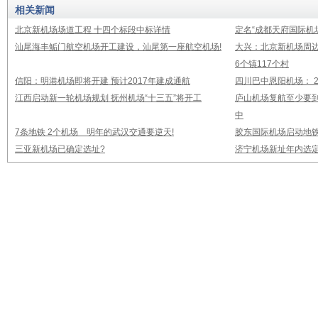
相关新闻
北京新机场场道工程 十四个标段中标详情
定名“成都天府国际机
汕尾海丰鲘门航空机场开工建设，汕尾第一座航空机场!
大兴：北京新机场周
6个镇117个村
信阳：明港机场即将开建 预计2017年建成通航
四川巴中恩阳机场： 2
江西启动新一轮机场规划 抚州机场“十三五”将开工
庐山机场复航至少要到
中
7条地铁 2个机场 明年的武汉交通要逆天!
胶东国际机场启动地铁
三亚新机场已确定选址?
济宁机场新址年内选定