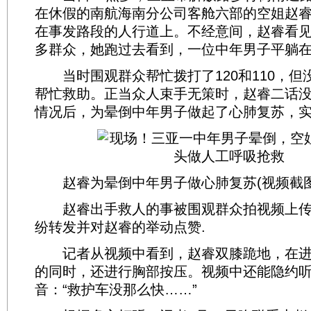
在休假的南航海南分公司客舱六部的空姐赵
在事发路段的人行道上。不经意间，赵睿看
多群众，她跑过去看到，一位中年男子平躺
当时围观群众帮忙拨打了120和110，但
帮忙救助。正当众人束手无策时，赵睿二话
情况后，为晕倒中年男子做起了心肺复苏，
赵睿为晕倒中年男子做心肺复苏(视频截图
赵睿出手救人的事被围观群众拍视频上传
纷转发并对赵睿的举动点赞.
记者从视频中看到，赵睿双膝跪地，在进
的同时，还进行胸部按压。视频中还能隐约
音：“救护车没那么快……”