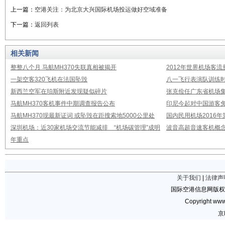
上一篇：
空港关注：为北京大兴国际机场投运做好空域准备
下一篇：
返回列表
相关新闻
整整八个月 马航MH370失联真相被揭开
2012年世界机场客流
一架空客320飞机在法国坠毁
八一飞行表演队训练时
新西兰空军在珀斯附近发现疑似碎片
张克俭任广东省机场
马航MH370客机事件中期调查报告公布
印尼今起对中国游客免
马航MH370现最新证词 或坠毁在距搜索地5000公里处
国内民用机场2016
深圳机场：近30家机场交流节能减排 “机场碳管理”成明
波音高超音速客机概念
年重点
关于我们
|
法律声
国际空港信息网版权
Copyright www.
京