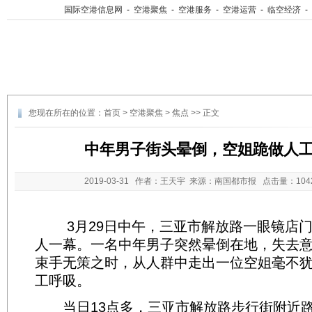
国际空港信息网
-
空港聚焦
-
空港服务
-
空港运营
-
临空经济
-
您现在所在的位置：
首页
>
空港聚焦
>
焦点
>> 正文
中年男子街头晕倒，空姐跪做人
2019-03-31
作者：王天宇 来源：南国都市报 点击量：
10
3月29日中午，三亚市解放路一眼镜店门
人一幕。一名中年男子突然晕倒在地，失去
束手无策之时，从人群中走出一位空姐毫不
工呼吸。
当日13点多，三亚市解放路步行街附近路