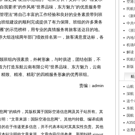
空港
自我要求“的作风将“世界品味，东方魅力”的优质服务带
民航
雁管理法”将自己丰富的工作经验和良好的业务素质带到班
《新
，为班组建设的顺利完成提供了有力保障。班组的许多乘务
中共
头雁”的示范榜样，用专业的真情服务将旅客送达目的地。
《浙
婷大组连续两年部门绩效排名第一，旅客满意度达标，各
内地
机场
解读
领班组内强素质，外树形象，与时俱进，团结创新，不
民航
着力打造东航云南有限公司“世界品味、东方魅力，云南
新版
、精致、精准、精彩”的四精服务形象的优秀班组。
航
责编：admin
山航
深航
这个
东航
网”的稿件，其版权属于国际空港信息网及其子站所有。其
国航
明：“文章来源：国际空港信息网”。其他均转载、编译或摘
A3
目的在于传递更多信息，并不代表本站对其真实性负责。其他
达美
站注明的文章来源。文章内容仅供参考，新闻纠错 airport