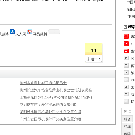
中国
东航
“中
精
0
讯微博
人人网
网易微博
8
中
11
空
埃
来顶一下
南
波
2
杭州未来科技城开通机场巴士
波
杭州长运汽车站发往萧山机场巴士时刻表调整
香
上海浦东国际机场-航空公司值机区域分布(图)
民
空姐刘苗苗：爱穿平底鞋的女孩(图)
热点
昆明长水国际机场外币兑换点位置介绍
广州白云国际机场外币兑换点位置介绍
服务
航线
保障