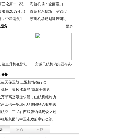
第三轮第一书记
海航机场：全面发力
服部2019年职
青岛胶东机场：空管设
外，带着南航1
苏州机场规划建设研讨
港服务
更多
海监直升机在浙江
安徽民航机场集团举办
港服务
赢蓝天保卫战 三亚机场在行动
亚机场：春风拂海岛 南海千帆竞
伙万米高空浪漫求婚，山航机组给力
京建工携手曼城机场集团联合收购索
川航空：正式在西双版纳机场设立过
部机场集团与中卫市政府举行会谈
策
焦点
人物