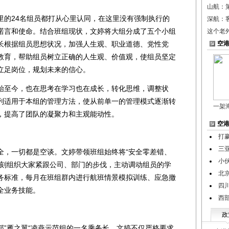
山航：
的24名组员都打从心里认同，在这里没有强制执行的
深航：客
诺言和使命。结合班组现状，文婷将大组分成了五个小组
这个老
长根据组员思想状况，加强人生观、职业道德、党性党
空
教育，帮助组员树立正确的人生观、价值观，使组员坚定
立足岗位，规划未来的信心。
至今，也在思考在学习也在成长，转化思维，调整状
列适用于本组的管理方法，使从前单一的管理模式逐渐转
一架
，提高了团队的凝聚力和主观能动性。
空
打
三
，一切都是空谈。文婷带领班组始终将“安全零差错、
小
时刻组织大家紧跟公司、部门的步伐，主动调动组员的学
北
务标准，每月在班组群内进行航班情景模拟训练、应急撤
四
全业务技能。
西
政
雁之翼“凌燕示范组的一名乘务长，文婷不仅严格要求