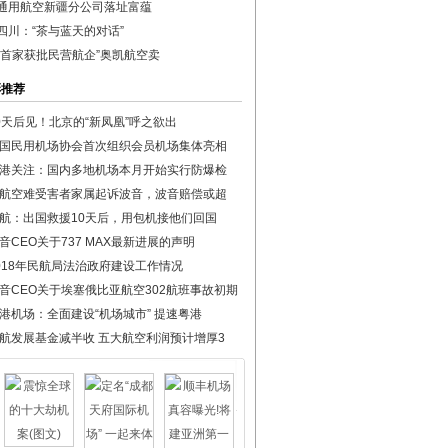
通用航空新疆分公司落址富蕴
四川：“茶与蓝天的对话”
国首家获批民营航企”奥凯航空卖
彩推荐
0天后见！北京的“新凤凰”呼之欲出
国民用机场协会首次组织会员机场集体亮相
港关注：国内多地机场本月开始实行防爆检
航空难受害者家属起诉波音，波音赔偿或超
航：出国救援10天后，用包机接他们回国
音CEO关于737 MAX最新进展的声明
018年民航局法治政府建设工作情况
音CEO关于埃塞俄比亚航空302航班事故初期
港机场：全面建设“机场城市” 提速粤港
航发展基金减半收 五大航空利润预计增厚3