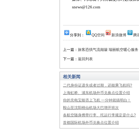
snews@126.com
分享到：
QQ空间
新浪微博
腾
上一篇：
旅客恐惧气流颠簸 瑞丽航空暖心服务
下一篇：
返回列表
相关新闻
二代身份证遗失或者过期，还能乘飞机吗?
上海虹桥、浦东机场外币兑换点位置介绍
你的充电宝能否上飞机 一分钟就搞明白！
鞍山至沈阳桃仙机场大巴增开班次
各航空随身携带行李、托运行李规定是什么?
首都国际机场外币兑换点位置介绍