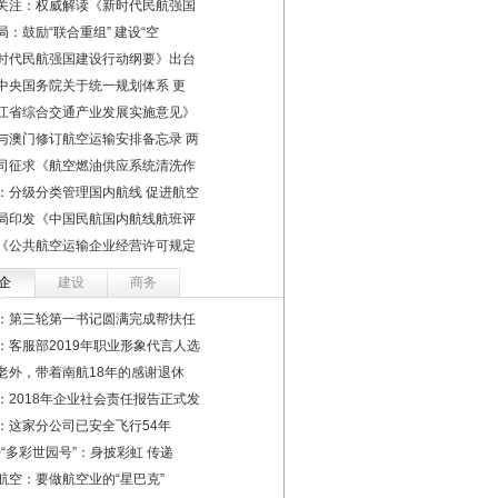
关注：权威解读《新时代民航强国
局：鼓励“联合重组” 建设“空
时代民航强国建设行动纲要》出台
中央国务院关于统一规划体系 更
江省综合交通产业发展实施意见》
与澳门修订航空运输安排备忘录 两
司征求《航空燃油供应系统清洗作
：分级分类管理国内航线 促进航空
局印发《中国民航国内航线航班评
《公共航空运输企业经营许可规定
企
建设
商务
：第三轮第一书记圆满完成帮扶任
：客服部2019年职业形象代言人选
老外，带着南航18年的感谢退休
：2018年企业社会责任报告正式发
：这家分公司已安全飞行54年
50“多彩世园号”：身披彩虹 传递
航空：要做航空业的“星巴克”