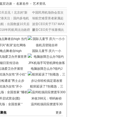
嘉宾访谈
-
名家名作
-
艺术资讯
80天后见！北京的“新
中国民用机场协会首次
空港关注：国内多地机
埃航空难受害者家属起
南航：出国救援10天后
波音CEO关于737 MAX
2018年民航局法治政府
最
波音CEO关于埃塞俄比
亚
晚点舞者自high
国际儿童节 庆六一小
机场爱卫办开展世
电脑故障怎么办?纽约J
机场为女性“开小
航班延误了?别着急，三
机场：全国首家 “
温州机场回应摆渡车30
港聚焦
更多