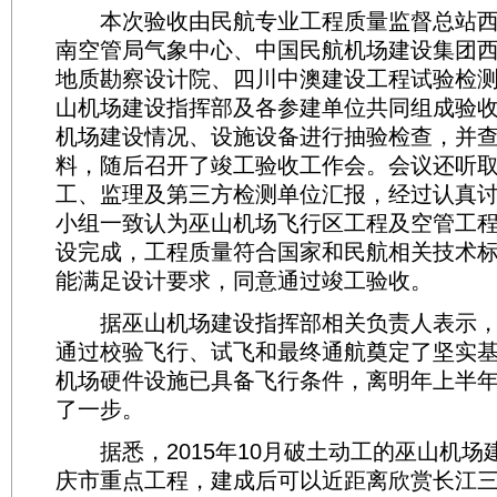
本次验收由民航专业工程质量监督总站西
南空管局气象中心、中国民航机场建设集团
地质勘察设计院、四川中澳建设工程试验检
山机场建设指挥部及各参建单位共同组成验
机场建设情况、设施设备进行抽验检查，并
料，随后召开了竣工验收工作会。会议还听
工、监理及第三方检测单位汇报，经过认真
小组一致认为巫山机场飞行区工程及空管工
设完成，工程质量符合国家和民航相关技术
能满足设计要求，同意通过竣工验收。
据巫山机场建设指挥部相关负责人表示，
通过校验飞行、试飞和最终通航奠定了坚实
机场硬件设施已具备飞行条件，离明年上半
了一步。
据悉，2015年10月破土动工的巫山机场
庆市重点工程，建成后可以近距离欣赏长江