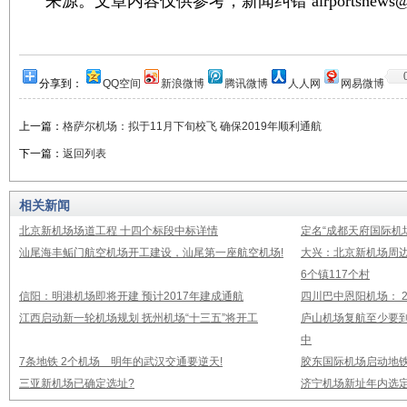
来源。文章内容仅供参考，新闻纠错 airportsnews@1
分享到：
QQ空间
新浪微博
腾讯微博
人人网
网易微博
上一篇：
格萨尔机场：拟于11月下旬校飞 确保2019年顺利通航
下一篇：
返回列表
相关新闻
北京新机场场道工程 十四个标段中标详情
定名“成都天府国际机
汕尾海丰鲘门航空机场开工建设，汕尾第一座航空机场!
大兴：北京新机场周
6个镇117个村
信阳：明港机场即将开建 预计2017年建成通航
四川巴中恩阳机场： 2
江西启动新一轮机场规划 抚州机场“十三五”将开工
庐山机场复航至少要到
中
7条地铁 2个机场 明年的武汉交通要逆天!
胶东国际机场启动地铁
三亚新机场已确定选址?
济宁机场新址年内选定