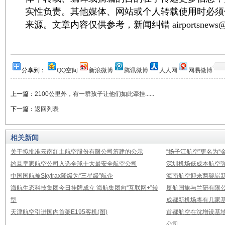
实性负责。其他媒体、网站或个人转载使用时必须
来源。文章内容仅供参考，新闻纠错 airportsnews@1
分享到：
QQ空间
新浪微博
腾讯微博
人人网
网易微博
上一篇：
2100公里外，有一群孩子让他们如此牵挂......
下一篇：
返回列表
相关新闻
关于拟批准云南红土航空股份有限公司筹建的公示
“扬子江航空”更名为“
约旦皇家航空公司入选全球十大最安全航空公司
深圳机场低成本航空强
中国国航被Skytrax降级为“三星级”航企
海南航空迎来两架崭新A3
海航生态科技集团今日挂牌成立 海航集团向“互联网+”转
厦航国旅与兰研有限
型
成都新机场将有几家基
天津航空引进国内首架E195客机(图)
首都航空在沈增设基地
公司