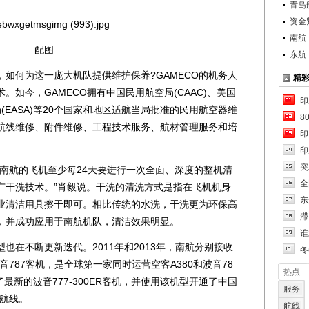
青岛
资金
南航
配图
东航
何为这一庞大机队提供维护保养?GAMECO的机务人
精
如今，GAMECO拥有中国民用航空局(CAAC)、美国
印
局(EASA)等20个国家和地区适航当局批准的民用航空器维
8
航线维修、附件维修、工程技术服务、航材管理服务和培
印
印
突
航的飞机至少每24天要进行一次全面、深度的整机清
全
广干洗技术。”肖毅说。干洗的清洗方式是指在飞机机身
东
业清洁用具擦干即可。相比传统的水洗，干洗更为环保高
滞
，并成功应用于南航机队，清洁效果明显。
谁
在不断更新迭代。2011年和2013年，南航分别接收
冬
音787客机，是全球第一家同时运营空客A380和波音78
热点
了最新的波音777-300ER客机，并使用该机型开通了中国
服务
约航线。
航线