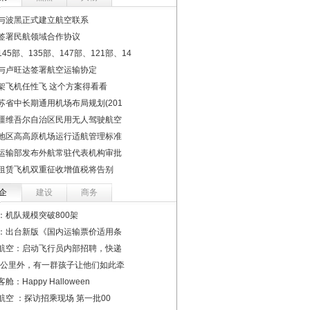
与波黑正式建立航空联系
签署民航领域合作协议
45部、135部、147部、121部、14
与卢旺达签署航空运输协定
架飞机任性飞 这个方案得看看
苏省中长期通用机场布局规划(201
疆维吾尔自治区民用无人驾驶航空
地区高高原机场运行适航管理标准
运输部发布外航常驻代表机构审批
租赁飞机双重征收增值税将告别
企
建设
商务
：机队规模突破800架
：出台新版《国内运输票价适用条
航空：启动飞行员内部招聘，快递
00公里外，有一群孩子让他们如此牵
舱：Happy Halloween
航空 ：探访招乘现场 第一批00