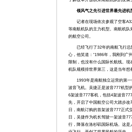
领风气之先引进世界最先进机
记者在现场依次参观了空客A320、波
等南航机队的主力机型。南航机队规
的航空公司。
已经飞行了32年的南航飞行总
心，他笑道：“1986年，我刚到
限制，也没有什么国际长航线。现在
机队规模排世界第三，这是当年想
1993年是南航独立运营的第一
波音飞机。吴捷正是波音777机
6架波音777客机，包括4架波音777
先，开启了中国航空公司大踏步改革
日，南航订购的首架波音777正式交
日，吴捷作为机长驾驶一架波音777
行，降落在洛杉矶国际机场。这是
业飞行，开创了世界民航的历史。