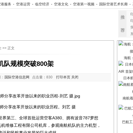
空港服务
-
空港运营
-
临空经济
-
空港文化
-
空港第一视频
-
国际空港艺术长廊
-
推
荐
企
>> 正文
海航
机队规模突破800架
源：
国际空港信息网
点击量：
830
打印本页
关闭
日本航
南航
师分享改革开放以来的职业历程。刘艺 摄
第三、全球首批运营空客A380、拥有波音787梦想
巴航工
走进广州飞机维修工程有限公司机库，参观南航机队的主力机型，
变迁和民航事业发展的巨大成就。