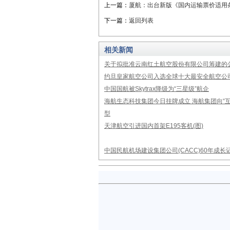
上一篇：
厦航：出台新版《国内运输票价适用
下一篇：
返回列表
相关新闻
关于拟批准云南红土航空股份有限公司筹建的
约旦皇家航空公司入选全球十大最安全航空公
中国国航被Skytrax降级为“三星级”航企
海航生态科技集团今日挂牌成立 海航集团向“互
型
天津航空引进国内首架E195客机(图)
中国民航机场建设集团公司(CACC)60年成长