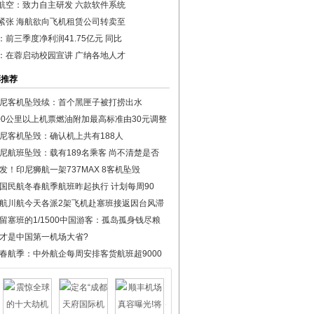
航空：致力自主研发 六款软件系统
紧张 海航欲向飞机租赁公司转卖至
：前三季度净利润41.75亿元 同比
：在蓉启动校园宣讲 广纳各地人才
彩推荐
尼客机坠毁续：首个黑匣子被打捞出水
00公里以上机票燃油附加最高标准由30元调整
尼客机坠毁：确认机上共有188人
尼航班坠毁：载有189名乘客 尚不清楚是否
发！印尼狮航一架737MAX 8客机坠毁
国民航冬春航季航班昨起执行 计划每周90
航川航今天各派2架飞机赴塞班接返因台风滞
留塞班的1/1500中国游客：孤岛孤身钱尽粮
才是中国第一机场大省?
春航季：中外航企每周安排客货航班超9000