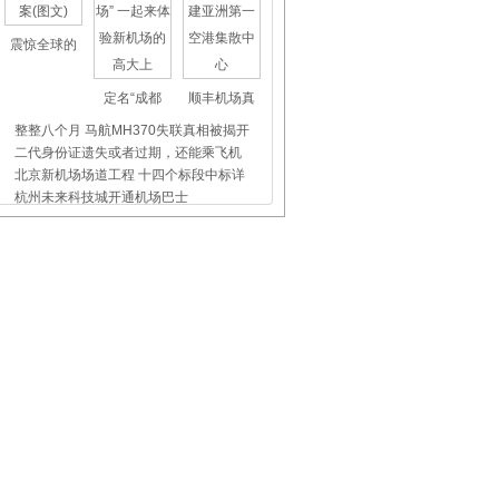
震惊全球的
定名“成都
顺丰机场真
整整八个月 马航MH370失联真相被揭开
二代身份证遗失或者过期，还能乘飞机
北京新机场场道工程 十四个标段中标详
杭州未来科技城开通机场巴士
上海虹桥、浦东机场外币兑换点位置介
昨天东航5509航班没出事，我们都应该
飞机晚点舞
国际儿童节
首都机场爱
白云机场：小举动，大温暖，安检贴心
盐城机场：11月1日起停车场收费调整
陈茜：31载蓝天“幸运”路
乌鲁木齐国际机场： “映象空港·大美