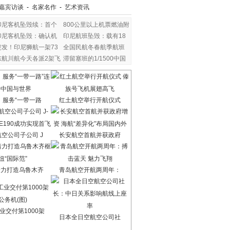
嘉宾访谈
-
名家名作
-
艺术资讯
印尼客机坠毁续：首个
800公里以上机票燃油附
印尼客机坠毁：确认机
印尼航班坠毁：载有18
突发！印尼狮航一架73
全国民航冬春航季航班
东航川航今天各派2架飞
滞留塞班的1/1500中国
：服务“一带一路
红土航空举行开航仪式
空公司子公司 J
长安航空首航并获政府
着力打造乌鲁木齐
青岛航空开航两周年：
业交付第1000架
日本全日空航空公司社