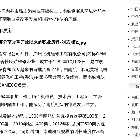
中国
国内外市场上为南航开疆拓土，南航逐渐从区域性航空
中俄
了南航自身改革发展和国际化转型的序幕。
航空1
代更新
中国
想买
《江
限公司举行。广州飞机维修工程有限公司(简称GAM
《新
合性民航维修企业，成立于1989年10月28日，是在改
西南
孕育和成长起来的首批合资企业，由南航、和记黄埔飞机
交通
进口
国际飞机工程(香港)有限公司共同合资经营。而南航机队
AMECO负责。
航
994年参加工作，历任机械员、技术员、工程师、主管工
南航
维护保障工作，他亲历了南航机队的迅速发展壮大。
厦航
顺丰
展的趋势，1998年南航机队规模首次突破100架，2
21
300架，2010年达到400架，2013年则是到了500架的规
海航客
年突破700架。“可以看到，南航机队规模的增长速度在不断
上海