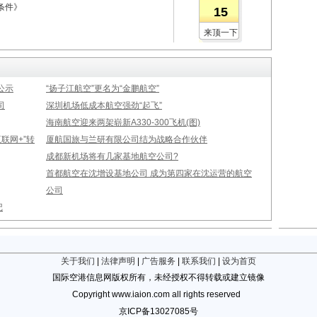
条件》
15
来顶一下
公示
“扬子江航空”更名为“金鹏航空”
司
深圳机场低成本航空强劲“起飞”
海南航空迎来两架崭新A330-300飞机(图)
联网+”转
厦航国旅与兰研有限公司结为战略合作伙伴
成都新机场将有几家基地航空公司?
首都航空在沈增设基地公司 成为第四家在沈运营的航空
公司
记
关于我们
|
法律声明
|
广告服务
|
联系我们
|
设为首页
国际空港信息网版权所有，未经授权不得转载或建立镜像
Copyright www.iaion.com all rights reserved
京ICP备13027085号