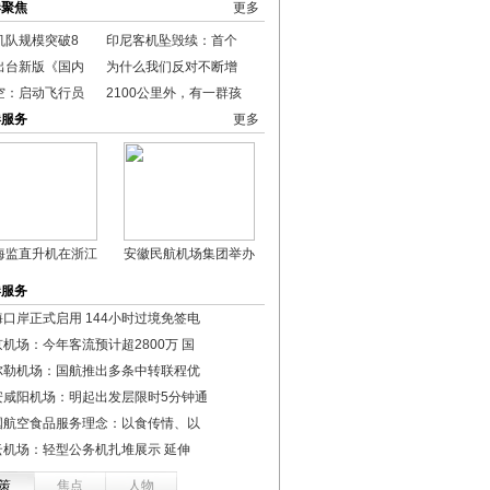
港聚焦
更多
机队规模突破8
印尼客机坠毁续：首个
出台新版《国内
为什么我们反对不断增
空：启动飞行员
2100公里外，有一群孩
港服务
更多
海监直升机在浙江
安徽民航机场集团举办
港服务
海口岸正式启用 144小时过境免签电
机场：今年客流预计超2800万 国
尔勒机场：国航推出多条中转联程优
安咸阳机场：明起出发层限时5分钟通
国航空食品服务理念：以食传情、以
云机场：轻型公务机扎堆展示 延伸
策
焦点
人物