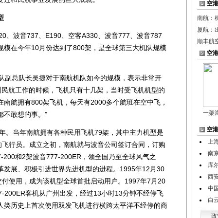
空
型
南航：
厦航：
音737、E190、空客A330、波音777、波音787
顺丰航
模在今年10月份达到了800架，是全球第三大机队规模
空
队副总队长吴捷对于南航机队如今的规模，表示非常开
广州民航工作的时候，飞机只有十几架，当时受飞机机型的
南航拥有800架飞机，每天有2000多个航班在空中飞，
一架
都不敢想的事。”
空
年。当年南航拥有各种民用飞机79架，其中主力机型是
上
型的飞行员。成立之初，南航就与波音公司签订合同，订购
南京
-200和2架波音777-200ER，领全国乃至全球风气之
库
发展、积极引进世界先进机型的进程。1995年12月30
西
付使用，成为该机型全球首批启动用户。1997年7月20
中
-200ER客机从广州出发，经过13小时13分钟不经停飞
白
人类历史上首次使用双发飞机进行横跨太平洋不经停的商
政