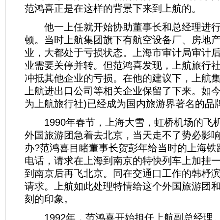
范鸿喜正是在这样的背景下来到上航的。
他一上任就开始协助董事长和总经理进行
顿。当时上航集团旗下有航空设备厂、房地
业，大都处于亏损状态。上海市审计局审计
业需要关停并转。但范鸿喜发现，上航旅行
冲抵其他企业的亏损。在他的建议下，上航
上航进出口公司等相关企业保留了下来。如今
为上航旅行社)已经成为国内旅游界著名的品
1990年春节，上海大雪，虹桥机场的飞
外国旅游团急着去北京，当天走不了势必影
办?范鸿喜目睹董事长贺彭年给当时的上海铁
电话，请求在上海到南京的特快列车上加挂
到南京后再飞北京。同在交通口工作的韩杼
请求。上航如此处理特情给这个外国旅游团
刻的印象。
1992年，范鸿喜开始担任上航副总经理