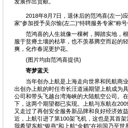
发展作出贡献。
2018年8月7日，退休后的范鸿喜(左一)
家”参加授予吴尔愉(左二)“特聘服务专家”称
范鸿喜的人生就像一棵树，脚踏实地，根
服于贫瘠土壤的枯草，也不羡慕腾空而起的
爽，化作春泥更护花。
(图片均由范鸿喜提供)
寄梦蓝天
当年创办上航是上海走向世界和民航商业
出创办上航的时任市长汪道涵期望上航成为
公司和带头飞越台湾海峡的大陆航空公司。
下，这两个期望都已实现。上航与东航在200
又走过了再创安全服务新品牌和良好经济效益
近，上航引进了第100架飞机，这也是其首架波
我希望东航“银燕”和上航“金鹤”在祖国乃至