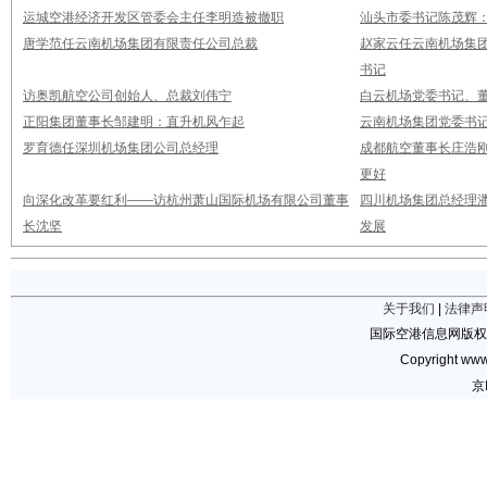
运城空港经济开发区管委会主任李明造被撤职
汕头市委书记陈茂辉
唐学范任云南机场集团有限责任公司总裁
赵家云任云南机场集
书记
访奥凯航空公司创始人、总裁刘伟宁
白云机场党委书记、董
正阳集团董事长邹建明：直升机风乍起
云南机场集团党委书
罗育德任深圳机场集团公司总经理
成都航空董事长庄浩刚
更好
向深化改革要红利——访杭州萧山国际机场有限公司董事
四川机场集团总经理潘
长沈坚
发展
关于我们
|
法律声
国际空港信息网版权
Copyright www.
京