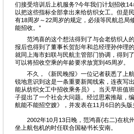
们接受培训后上机服务?今年我们计划招收1
以把这些指标全部拿出来给纺织女工。但是
有18周岁～22周岁的规定，必须等民航总局
能招收。”
范鸿喜的这个想法得到了与会老纺织人的
报后也得到了董事长贺彭年和总经理孙仲理
就同上海市妇联与民航主管部门协调，得到
可以将招收空乘的年龄要求放宽到45周岁。
不久，《新民晚报》一位记者获悉了上航
锐地意识到这是一条重要新闻线索，连夜写
能从纺织女工中招收乘务员》。当天早班值
子提出了一个社会大问题。经过思索推敲，
航能不能招空嫂》，并发表在11月6日的头版
2002年10月13日晚，范鸿喜(右二)在杭
坐上航包机的时任联合国秘书长安南。