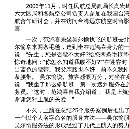
2006年11月，时任民航总局副局长高宏峰
六大区局和各航空公司负责人参加在我国台
航合作研讨会，并在访问台湾远东航空时留
喜。
一次，范鸿喜乘坐吴尔愉执飞的航班去北
尔愉拿来两条毛毯，走到坐在范鸿喜身旁的
说：“先生，您是否腰不太好?给您两条毛毯垫
惊奇地问：“你怎么知道我腰不好?”“在迎客
出蓝色的腰带。我父亲腰也不好，前不久我
条腰带。”吴尔愉说。旅客感慨万分，对坐在
说：“我坐了那么多航班，第一次遇到服务在
务员。”这时，范鸿喜自我介绍道：“我是上
谢谢您对上航的关爱。”
不久，上航在总结25个服务案例后推出了
一个以个人名字命名的服务方法——吴尔愉
吴尔愉服务法的形成经过了几代上航人的努