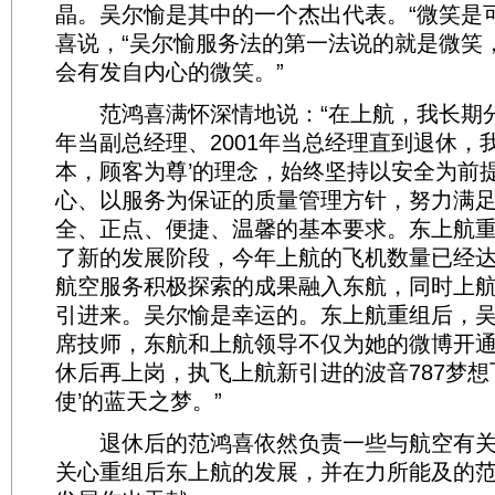
晶。吴尔愉是其中的一个杰出代表。“微笑是
喜说，“吴尔愉服务法的第一法说的就是微笑
会有发自内心的微笑。”
范鸿喜满怀深情地说：“在上航，我长期分管
年当副总经理、2001年当总经理直到退休，
本，顾客为尊’的理念，始终坚持以安全为前
心、以服务为保证的质量管理方针，努力满
全、正点、便捷、温馨的基本要求。东上航
了新的发展阶段，今年上航的飞机数量已经达
航空服务积极探索的成果融入东航，同时上
引进来。吴尔愉是幸运的。东上航重组后，
席技师，东航和上航领导不仅为她的微博开
休后再上岗，执飞上航新引进的波音787梦想
使’的蓝天之梦。”
退休后的范鸿喜依然负责一些与航空有关
关心重组后东上航的发展，并在力所能及的