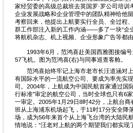
家经贸委的高级总裁班去英国罗·罗公司培训
企业发展战略和企业管理中的团队精神给他
考察回来，他提出上航要实行全员、全过程、
群工作部注入新的工作内涵——多了一块“企
将航机杂志、机上视频、企业形象广告等都
1993年6月，范鸿喜赴美国西雅图接编号为B
57飞机。图为范鸿喜(右)与同事巡查客舱。
范鸿喜始终牢记上海市老市长汪道涵对上
有国际水平的一流航空公司、要成为率先实
司。2004年，上航成为中国民航首家通过国际
行标准”审定的航空公司，当时全球也只有6
一审定。2005年1月29日8时42分，上航台商
班从上海浦东机场起飞，于11时17分安全降
场，成为56年来首个从上海飞台湾的大陆民
情地说：“汪老对上航的两个期望我们都实现了