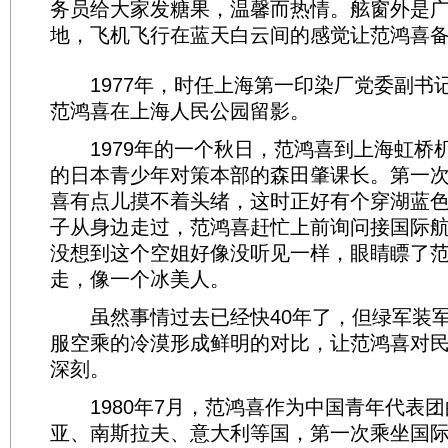
务员给大家发糖果，温馨而热情。舷窗外是
地，飞机飞行在蓝天白云间的感觉让范鸿喜
1977年，时任上海第一印染厂党委副书
范鸿喜在上海人民公园留影。
1979年的一个秋日，范鸿喜到上海虹桥
的日本青少年对策本部的森田肇课长。第一
喜有点儿摸不着头绪，这时正好有个穿湖蓝
子从身边走过，范鸿喜赶忙上前询问接国际
没想到这个空姐好像没听见一样，眼睛瞟了
走，像一个冰美人。
虽然事情过去已经快40年了，但绿军装军
服空乘的冷漠形成鲜明的对比，让范鸿喜对
深刻。
1980年7月，范鸿喜作为中国青年代表团
亚、南斯拉夫、意大利等国，第一次乘坐国