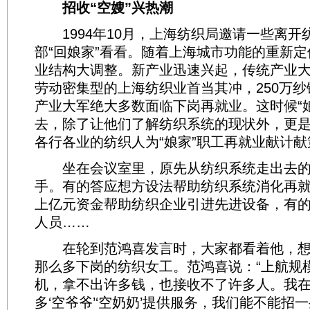
招收“空嫂”兴热潮
1994年10月，上海纺织局邀请一些离开
部“回娘家”看看。随着上海城市功能的重新
业结构大调整。新产业迅速兴起，传统产业
劳动密集型的上海纺织业首当其冲，250万纱锭
产业大军绝大多数面临下岗再就业。这时候“
去，除了让他们了解纺织系统的现状外，更
各行各业的纺织人为“娘家”职工再就业献计献
坐在会议室里，原先从纺织系统走出去的
手。有的答应想方设法帮助纺织系统消化再
上亿元资金帮助纺织企业引进先进设备，有
人员……
在轮到范鸿喜发言时，大家都看着他，想
那么多下岗的纺织女工。范鸿喜说：“上航规
机，拿不出许多钱，也接收不了许多人。我
多‘空爷爷’‘空奶奶’提供服务，我们能不能招