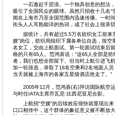
一石激起千层浪。一个独具创意的想法，
吸引了全国民众的眼球。虽然只招收十几名“
闻在上海市乃至全国范围内迅速传播。一时间
街头人人耳熟能详的热词，成了社会上很亲
据统计，共有超过5.5万名纺织女工前来竞
嫂”岗位，纺织局组织下属各单位自选，按空乘
名女工，交由上航面试。第一轮面试结束后留
格的只有65人。范鸿喜说：“这65人全部是
者，我们也想全部留下。但当时上航引进飞
加一轮筛选，录取了18名空乘和2名地面人员
当天就被上海市的各家五星级酒店抢走了。”
2005年12月，范鸿喜(右)拜访国际航空运输
与时任IATA主席乔瓦尼·比西尼亚尼合影。
上航招“空嫂”的后续效应很快就显现出来
口口相传中，这个群体的象征意义被不断放大