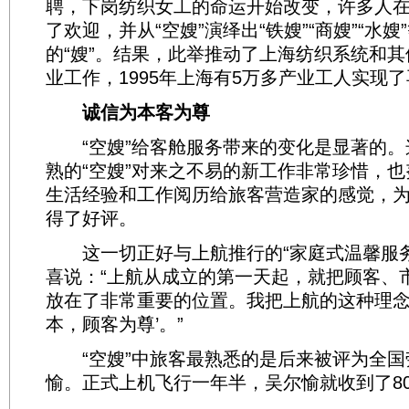
聘，下岗纺织女工的命运开始改变，许多人
了欢迎，并从“空嫂”演绎出“铁嫂”“商嫂”“水嫂
的“嫂”。结果，此举推动了上海纺织系统和
业工作，1995年上海有5万多产业工人实现
诚信为本客为尊
“空嫂”给客舱服务带来的变化是显著的。
熟的“空嫂”对来之不易的新工作非常珍惜，
生活经验和工作阅历给旅客营造家的感觉，
得了好评。
这一切正好与上航推行的“家庭式温馨服务
喜说：“上航从成立的第一天起，就把顾客、
放在了非常重要的位置。我把上航的这种理念
本，顾客为尊’。”
“空嫂”中旅客最熟悉的是后来被评为全国
愉。正式上机飞行一年半，吴尔愉就收到了8