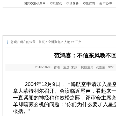
国际空港信息网
-
空港聚焦
-
空港服务
-
空港运营
-
临空经济
-
您现在所在的位置：
首页
>
空港聚焦
>
人物
>> 正文
范鸿喜：不信东风唤不
2018-10-08
作者：孟进 来源： 民航主角 点击量：
92
2004年12月9日，上海航空申请加入星
拿大蒙特利尔召开。会议临近尾声，看起来
一直紧绷的神经稍稍放松之际，评审会主席
单却暗藏玄机的问题：“你们为什么要加入星
概括。”