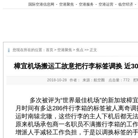
国际空港信息网
-
空港聚焦
-
空港服务
-
空港运营
-
临空经济
-
您现在所在的位置：
首页
>
空港聚焦
>
焦点
>> 正文
樟宜机场搬运工故意把行李标签调换 近3
2018-10-28
作者： 来源：航空圈 点击量：
772
打
多次被评为“世界最佳机场”的新加坡樟宜
月时间有多达286件行李箱的标签被人离奇
运时南辕北辙，这些行李的主人下机后都无
原来机场承包商一名职员不满搬行李箱的工
增派人手减轻工作负担，于是以调换标签的手