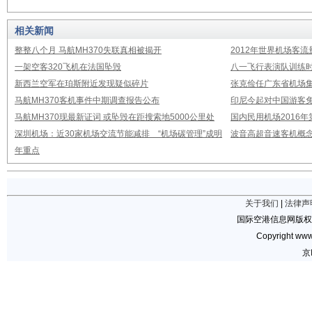
相关新闻
整整八个月 马航MH370失联真相被揭开
2012年世界机场客流
一架空客320飞机在法国坠毁
八一飞行表演队训练时
新西兰空军在珀斯附近发现疑似碎片
张克俭任广东省机场
马航MH370客机事件中期调查报告公布
印尼今起对中国游客免
马航MH370现最新证词 或坠毁在距搜索地5000公里处
国内民用机场2016
深圳机场：近30家机场交流节能减排 “机场碳管理”成明
波音高超音速客机概念
年重点
关于我们
|
法律声
国际空港信息网版权
Copyright www.
京