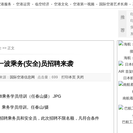
空港服务
-
空港运营
-
临空经济
-
空港文化
-
空港第一视频
-
国际空港艺术长廊
-
推
荐
企
>> 正文
海航
一波乘务(安全)员招聘来袭
来源：
国际空港信息网
点击量：
699
打印本页
关闭
日本航
南航
：乘务学员培训。任春山/摄
招聘乘务员和安全员，此次招聘不限名额，凡符合条件
巴航工