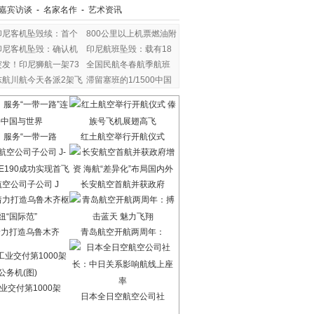
嘉宾访谈
-
名家名作
-
艺术资讯
印尼客机坠毁续：首个
800公里以上机票燃油附
印尼客机坠毁：确认机
印尼航班坠毁：载有18
突发！印尼狮航一架73
全国民航冬春航季航班
东航川航今天各派2架飞
滞留塞班的1/1500中国
：服务“一带一路
红土航空举行开航仪式
空公司子公司 J
长安航空首航并获政府
着力打造乌鲁木齐
青岛航空开航两周年：
业交付第1000架
日本全日空航空公司社