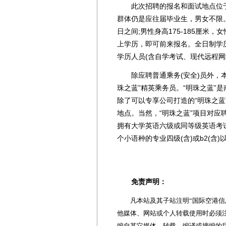
此次招聘的报名和面试地点位于
群体仍是应往届毕业生，男女不限。只要
日之间;男性身高175-185厘米，
上学历，即可前来报名。全日制学历
学历人员(含自学考试、现代远程
除应聘普通乘务(安全)员外，本
珠之蓝”精英乘务员。“明珠之蓝”
除了可以专享公司打造的“明珠之
地点。当然，“明珠之蓝”项目对
拥有大学英语六级或同等级英语考
个小语种的专业四级(含)或b2(含
免责声明：
凡本站及其子站注明“国际空港信息
他媒体、网站或个人转载使用时必须注
编自其它媒体，转载、编译或摘编的