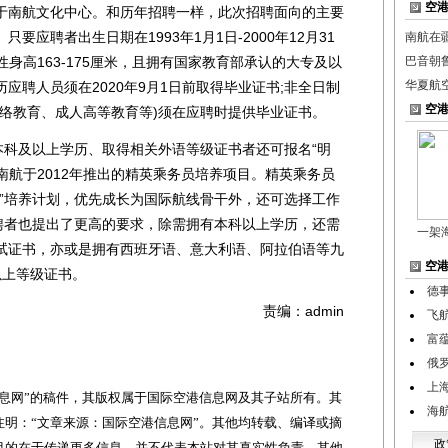
空
南航文化中心。和历年招聘一样，此次招聘面向的主要
应聘者出生日期在1993年1月1日-2000年12月31
南航在
女性身高163-175厘米，且拥有国家教育部承认的大专及以
巴音朝
华夏航
应聘人员须在2020年9月1日前取得毕业证书;非全日制
空
网络教育、成人高等教育等)须在应聘时提供毕业证书。
科及以上学历、取得相关外语等级证书者还可报名“明
是南航于2012年推出的精英乘务员培养项目。精英乘务员
蓝”培养计划，优先成长为国际航线骨干外，还可选择工作
应聘者也提出了更高的要求，除需拥有本科以上学历，还需
一架
试证书，亦或是拥有西班牙语、意大利语、阿拉伯语等九
空
)以上等级证书。
德
责编：admin
飞
富
俄
上
网”的稿件，其版权属于国际空港信息网及其子站所有。其
海航
明：“文章来源：国际空港信息网”。其他均转载、编译或摘
政
目的在于传递更多信息，并不代表本站对其真实性负责。其他