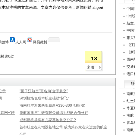
站注明的文章来源。文章内容仅供参考，新闻纠错 airport
中国
中俄
航空1
中国
想买
讯微博
人人网
网易微博
《江
《新
规模达6架
13
西南
交通
来顶一下
进口
航
公示
“扬子江航空”更名为“金鹏航空”
南航
司
深圳机场低成本航空强劲“起飞”
红土
海南航空迎来两架崭新A330-300飞机(图)
华夏
联网+”转
厦航国旅与兰研有限公司结为战略合作伙伴
南航
成都新机场将有几家基地航空公司?
青岛
首都航空在沈增设基地公司 成为第四家在沈运营的航空
南航
公司