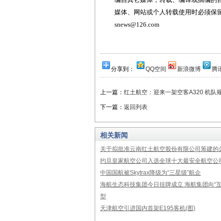
媒体、网站或个人转载使用时必须保留本
snews@126.com
分享到：
QQ空间
新浪微博
腾
上一篇：
红土航空：迎来一架空客A320 机队
下一篇：
返回列表
相关新闻
关于拟批准云南红土航空股份有限公司筹建的
约旦皇家航空公司入选全球十大最安全航空公
中国国航被Skytrax降级为“三星级”航企
海航生态科技集团今日挂牌成立 海航集团向“互
型
天津航空引进国内首架E195客机(图)