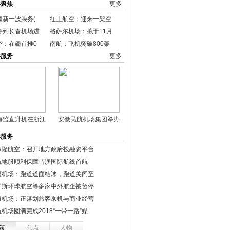
港聚焦
更多
疆新一波乘务(
红土航空：迎来一架空
鲁到长春机场进
格萨尔机场：拟于11月
空：在疆首推0
南航：飞机突破800架
港服务
更多
海监直升机在浙江
安徽民航机场集团举办
港服务
事隆航空：召开地方政府投融资平台
航地服顺利保障晋澳国际航线首航
蕴机场：跑道道面结冰，跑道关闭至
罗斯环球航空等多家中外航企被暂停
海机场：正谋划旅客乘机与商业经营
机场圆满完成2018“一带一路”媒
策
焦点
人物