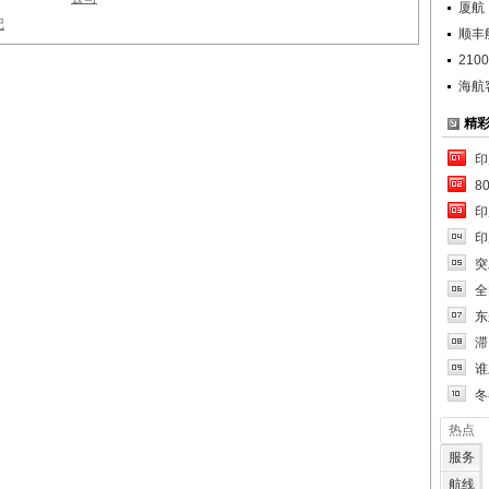
厦航
记
顺丰
21
海航客
精
印
8
印
印
突
全
东
滞
谁
冬
热点
服务
航线