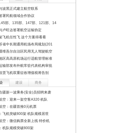
与波黑正式建立航空联系
签署民航领域合作协议
45部、135部、147部、121部、14
与卢旺达签署航空运输协定
架飞机任性飞 这个方案得看看
苏省中长期通用机场布局规划(201
疆维吾尔自治区民用无人驾驶航空
地区高高原机场运行适航管理标准
运输部发布外航常驻代表机构审批
租赁飞机双重征收增值税将告别
企
建设
商务
在疆新一波乘务(安全)员招聘来袭
航空：迎来一架空客A320 机队
航空：在疆首推0元机票
：飞机突破800架 机队规模居世
航空：微信购票全新上线 特价机
：机队规模突破800架