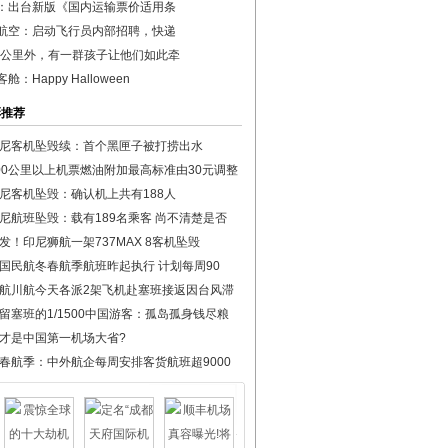
：出台新版《国内运输票价适用条
航空：启动飞行员内部招聘，快递
00公里外，有一群孩子让他们如此牵
舱：Happy Halloween
彩推荐
尼客机坠毁续：首个黑匣子被打捞出水
00公里以上机票燃油附加最高标准由30元调整
尼客机坠毁：确认机上共有188人
尼航班坠毁：载有189名乘客 尚不清楚是否
发！印尼狮航一架737MAX 8客机坠毁
国民航冬春航季航班昨起执行 计划每周90
航川航今天各派2架飞机赴塞班接返因台风滞
留塞班的1/1500中国游客：孤岛孤身钱尽粮
才是中国第一机场大省?
春航季：中外航企每周安排客货航班超9000