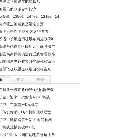
与波黑正式建立航空联系
签署民航领域合作协议
45部、135部、147部、121部、14
与卢旺达签署航空运输协定
架飞机任性飞 这个方案得看看
苏省中长期通用机场布局规划(201
疆维吾尔自治区民用无人驾驶航空
地区高高原机场运行适航管理标准
运输部发布外航常驻代表机构审批
租赁飞机双重征收增值税将告别
企
建设
商务
在疆新一波乘务(安全)员招聘来袭
航空：迎来一架空客A320 机队
航空：在疆首推0元机票
：飞机突破800架 机队规模居世
航空：微信购票全新上线 特价机
：机队规模突破800架
：出台新版《国内运输票价适用条