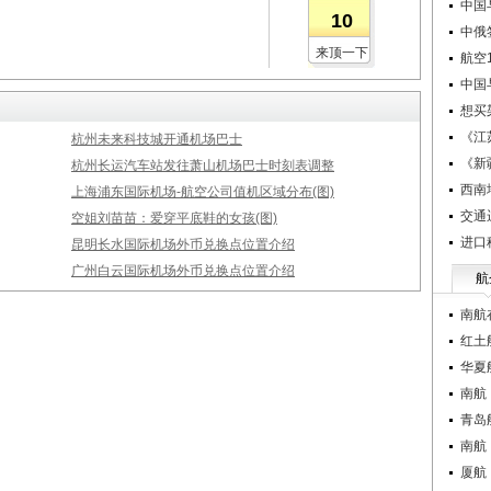
中国
10
中俄
来顶一下
航空1
中国
想买
《江
杭州未来科技城开通机场巴士
《新
杭州长运汽车站发往萧山机场巴士时刻表调整
西南
上海浦东国际机场-航空公司值机区域分布(图)
交通
空姐刘苗苗：爱穿平底鞋的女孩(图)
进口
昆明长水国际机场外币兑换点位置介绍
广州白云国际机场外币兑换点位置介绍
航
南航
红土
华夏
南航
青岛
南航
厦航