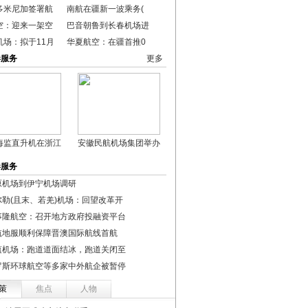
多米尼加签署航
南航在疆新一波乘务(
空：迎来一架空
巴音朝鲁到长春机场进
机场：拟于11月
华夏航空：在疆首推0
港服务
更多
海监直升机在浙江
安徽民航机场集团举办
港服务
原机场到伊宁机场调研
尔勒(且末、若羌)机场：回望改革开
事隆航空：召开地方政府投融资平台
航地服顺利保障晋澳国际航线首航
蕴机场：跑道道面结冰，跑道关闭至
罗斯环球航空等多家中外航企被暂停
策
焦点
人物