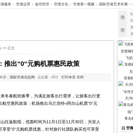
空港服务
-
空港运营
-
临空经济
-
空港文化
-
空港第一视频
-
国际空港艺术长廊
-
推
荐
务
>> 正文
飞机
：推出“0“元购机票惠民政策
来源：
国际空港信息网
点击量：
853
打印本页
关闭
首都
来冬春航班换季，为满足旅客出行需求，让旅客出行更
天河
航空惠民政策：机场推出乌兰浩特=阿尔山机票“0“元
青岛
往返航线，优惠时间为11月1日至11月30日，兴安人
空
享受“0“元购机票优惠，针对旅行社团队购买也可享受