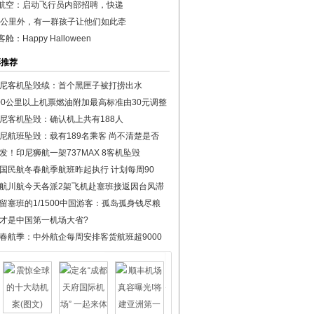
航空：启动飞行员内部招聘，快递
00公里外，有一群孩子让他们如此牵
舱：Happy Halloween
彩推荐
尼客机坠毁续：首个黑匣子被打捞出水
00公里以上机票燃油附加最高标准由30元调整
尼客机坠毁：确认机上共有188人
尼航班坠毁：载有189名乘客 尚不清楚是否
发！印尼狮航一架737MAX 8客机坠毁
国民航冬春航季航班昨起执行 计划每周90
航川航今天各派2架飞机赴塞班接返因台风滞
留塞班的1/1500中国游客：孤岛孤身钱尽粮
才是中国第一机场大省?
春航季：中外航企每周安排客货航班超9000