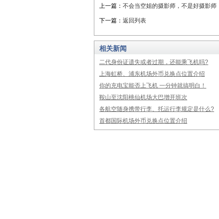
上一篇：
不会当空姐的摄影师，不是好摄影师
下一篇：
返回列表
相关新闻
二代身份证遗失或者过期，还能乘飞机吗?
上海虹桥、浦东机场外币兑换点位置介绍
你的充电宝能否上飞机 一分钟就搞明白！
鞍山至沈阳桃仙机场大巴增开班次
各航空随身携带行李、托运行李规定是什么?
首都国际机场外币兑换点位置介绍