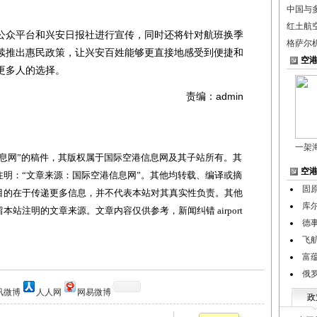
中国与
红土航
众平台和兴安日报社进行宣传，同时还将针对航班换季
格萨尔
续推出惠民政策，让兴安百姓能够更直接地感受到便捷和
空
更多人的选择。
责编：admin
一架
网”的稿件，其版权属于国际空港信息网及其子站所有。其
空
明：“文章来源：国际空港信息网”。其他均转载、编译或摘
固
目的在于传递更多信息，并不代表本站对其真实性负责。其他
库
站注明的文章来源。文章内容仅供参考，新闻纠错 airport
德
飞
富
俄
讯微博
人人网
网易微博
政