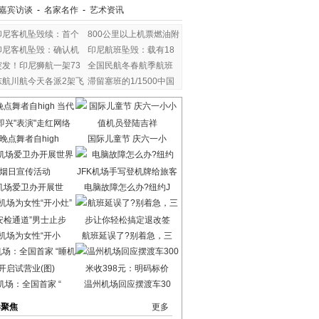
嘉宾访谈
-
名家名作
-
艺术资讯
印尼客机坠毁续：首个
800公里以上机票燃油附
印尼客机坠毁：确认机
印尼航班坠毁：载有18
突发！印尼狮航一架73
全国民航冬春航季航班
东航川航今天各派2架飞
滞留塞班的1/1500中国
晚点舞者自high
国际儿童节 庆六一小
机场爱卫办开展世
电脑故障怎么办?纽约J
机场为女性“开小
航班延误了?别着急，三
机场：全国首家 “
温州机场回应摆渡车30
港聚焦
更多