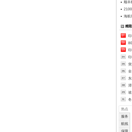
顺丰
21
海航客
精
印
8
印
印
突
全
东
滞
谁
冬
热点
服务
航线
保障