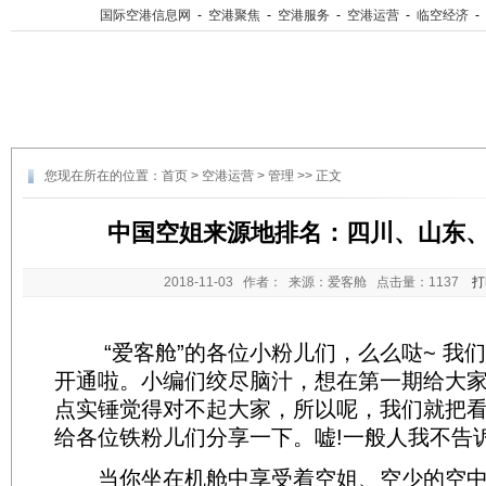
国际空港信息网
-
空港聚焦
-
空港服务
-
空港运营
-
临空经济
-
您现在所在的位置：
首页
>
空港运营
>
管理
>> 正文
中国空姐来源地排名：四川、山东
2018-11-03
作者： 来源：爱客舱 点击量：
1137
打
“爱客舱”的各位小粉儿们，么么哒~ 我
开通啦。小编们绞尽脑汁，想在第一期给大
点实锤觉得对不起大家，所以呢，我们就把
给各位铁粉儿们分享一下。嘘!一般人我不告
当你坐在机舱中享受着空姐、空少的空中