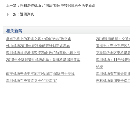
上一篇：
呼和浩特机场：“国庆”期间中转保障再创历史新高
下一篇：
返回列表
相关新闻
盘点飞机上的不速之客：鳄鱼“散步”致空难
2016珠海航展：交通
佛山机场2015年夏秋季航班计划正式发布
黄海光：守护飞行区23
深圳机场将迎暑运客流高峰 热门航票价小幅上涨
克拉玛依市区至机场
2015年全球最繁忙机场名单：首都机场屈居亚军
深圳机场：11号线开
站楼
南宁机场开通至河池市(金城江)城际巴士专线
深圳机场春节黄金周迎
深圳机场在毕节遵义推介“经深飞”
吉林机场集团安全保卫