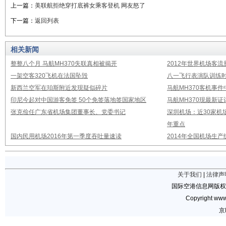
上一篇：
美联航拒绝穿打底裤女乘客登机 网友怒了
下一篇：
返回列表
相关新闻
整整八个月 马航MH370失联真相被揭开
2012年世界机场客流
一架空客320飞机在法国坠毁
八一飞行表演队训练时
新西兰空军在珀斯附近发现疑似碎片
马航MH370客机事
印尼今起对中国游客免签 50个免签落地签国家地区
马航MH370现最新证
张克俭任广东省机场集团董事长、党委书记
深圳机场：近30家机
年重点
国内民用机场2016年第一季度吞吐量速读
2014年全国机场生
关于我们
|
法律声
国际空港信息网版权
Copyright www.
京