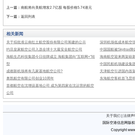
上一篇：
南航将向美航增发2.7亿股 每股价格5.74港元
下一篇：
返回列表
相关新闻
关于拟批准云南红土航空股份有限公司筹建的公示
深圳机场低成本航空强
约旦皇家航空公司入选全球十大最安全航空公司
中国国航被Skytrax
海航生态科技集团今日挂牌成立 海航集团向“互联网+”转
海南航空迎来两架崭新A3
型
中国民航机场建设集团公
成都新机场将有几家基地航空公司?
天津航空引进国内首架E
奥凯航空有限公司创业10周年
东海航空客机首飞昆
首都航空在沈增设基地公司 成为第四家在沈运营的航空
公司
关于我们
|
法律声
国际空港信息网版权
Copyright www.