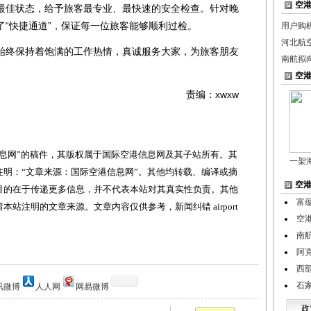
空
最佳状态，给予旅客最专业、最快速的安全检查。针对晚
了“快捷通道”，保证每一位旅客能够顺利过检。
用户购
河北航
终保持着饱满的工作热情，真诚服务大家，为旅客朋友
南航拟
空
责编：xwxw
网”的稿件，其版权属于国际空港信息网及其子站所有。其
一架
明：“文章来源：国际空港信息网”。其他均转载、编译或摘
空
目的在于传递更多信息，并不代表本站对其真实性负责。其他
富
站注明的文章来源。文章内容仅供参考，新闻纠错 airport
空
南航
阿
西
石
讯微博
人人网
网易微博
政