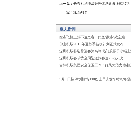
上一篇：
长春机场能源管理体系建设正式启动
下一篇：
返回列表
相关新闻
盘点飞机上的不速之客：鳄鱼“散步”致空难
佛山机场2015年夏秋季航班计划正式发布
深圳机场将迎暑运客流高峰 热门航票价小幅上
深圳机场春节黄金周迎送旅客逾78万人次
吉林机场集团安全保卫工作：好风凭借力 扬帆
5月1日起 深圳机场330巴士早班发车时间将提