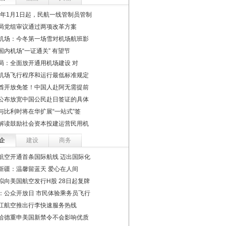
17年1月1日起，民航一线管制员管制
局党组审议通过两项改革方案
机场：今冬第一场雪对机场航班影
国内机场“一证通关” 有望节
局：全面放开通用机场建设 对
机场飞行程序和运行最低标准规定
酋开放免签！中国人赴阿无需提前
公布放宽中国公民赴日签证的具体
与比利时将在华扩展“一站式”签
解读鼓励社会资本投建运营民用机
企
建设
商务
航空开通首条国际航线 迈出国际化
新疆：温馨留蓝天 爱心在人间
拟向美国航空发行H股 28日起复牌
：公众开放日 市民体验乘务员飞行
江航空推出行李快速服务热线
哈德重申美国新禁令不会影响优质