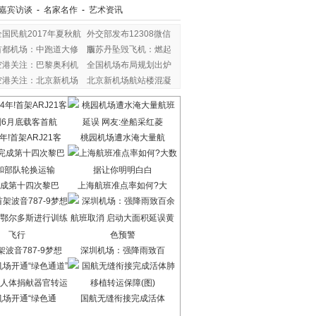
嘉宾访谈
-
名家名作
-
艺术资讯
全国民航2017年夏秋航
外交部发布12308微信
首都机场：中跑道大修
版
南苏丹坠毁飞机：燃起
空港关注：巴黎奥利机
全国机场布局规划出炉
空港关注：北京新机场
北京新机场航站楼混凝
年!首架ARJ21客
桃园机场遭水淹大量航
成第十四次黎巴
上海航班准点率如何?大
波音787-9梦想
深圳机场：强降雨致百
机场开通“绿色通
国航无缝衔接完成活体