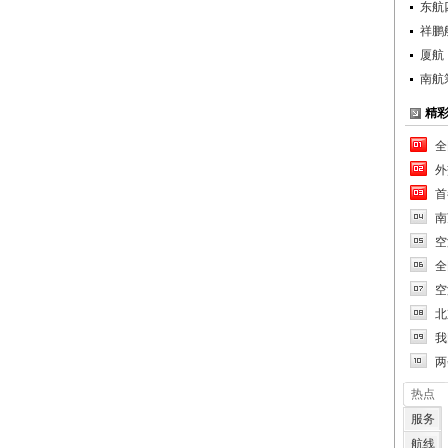
东航
祥鹏
厦航
南航
精
全
外
首
南
空
全
空
北
我
两
热点
服务
航线