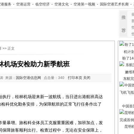
空港服务
-
空港运营
-
临空经济
-
空港文化
-
空港第一视频
-
国际空港艺术长廊
-
推
荐
障
>> 正文
盼了14
桂林机场安检助力新季航班
涛 来源：
国际空港信息网
点击量：
340
打印本页
关闭
东航完
执行，桂林机场迎来新一波航线，当日进出港航班高达
站旅检科优化勤务安排，为保障航班的正常飞行任务作出了
中国首架
量暴增。旅检科全体员工克服重重困难，加班加点，发
昆明
同保障旅客顺利出行。检查过程中，无论在安全保障上，