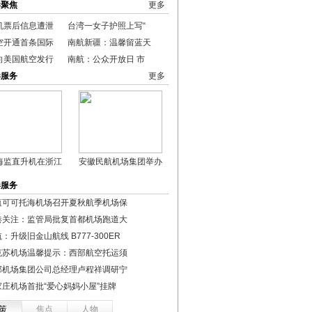
港聚焦
更多
机票后信息遭泄
台湾一女子护照上写“
空开通首条国际
南航新疆：温馨留蓝天
向美国航空发行
南航：公众开放日 市
港服务
更多
海监直升机在浙江
安徽民航机场集团举办
港服务
蕴可可托海机场召开夏秋航季机场保
港关注：监管局批复首都机场跑道大
：升级旧金山航线 B777-300ER
克苏机场温馨提示：西部航空托运须
部机场集团公司总经理卢程祥调研宁
家庄机场首批“爱心妈妈小屋”挂牌
策
焦点
人物