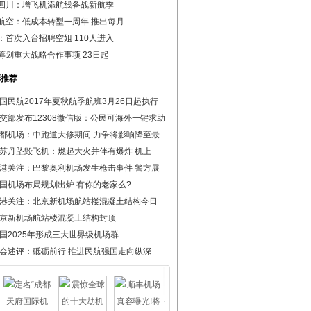
四川：增飞机添航线备战新航季
航空：低成本转型一周年 推出每月
：首次入台招聘空姐 110人进入
筹划重大战略合作事项 23日起
彩推荐
国民航2017年夏秋航季航班3月26日起执行
交部发布12308微信版：公民可海外一键求助
都机场：中跑道大修期间 力争将影响降至最
苏丹坠毁飞机：燃起大火并伴有爆炸 机上
港关注：巴黎奥利机场发生枪击事件 警方展
国机场布局规划出炉 有你的老家么?
港关注：北京新机场航站楼混凝土结构今日
京新机场航站楼混凝土结构封顶
国2025年形成三大世界级机场群
会述评：砥砺前行 推进民航强国走向纵深