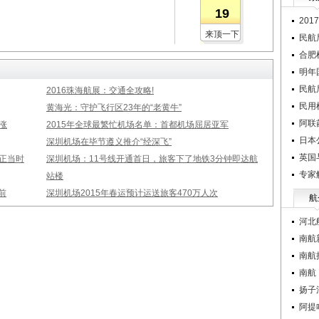
19
20
来顶一下
民航
合肥
明年
民航
2016珠海航展：交通全攻略!
民用
黄海光：守护飞行区23年的“老黄牛”
阿联
涨
2015年全球最繁忙机场名单：首都机场屈居亚军
日本
深圳机场在毕节遵义推介“经深飞”
英国
正当时
深圳机场：11号线开通首日，旅客下了地铁3分钟即达航
专家
站楼
前
深圳机场2015年春运预计运送旅客470万人次
航
河北
南航
南航
南航
扬子
阿提