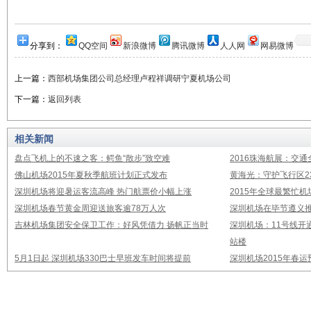
分享到：
QQ空间
新浪微博
腾讯微博
人人网
网易微博
上一篇：
西部机场集团公司总经理卢程祥调研宁夏机场公司
下一篇：
返回列表
相关新闻
盘点飞机上的不速之客：鳄鱼“散步”致空难
2016珠海航展：交通
佛山机场2015年夏秋季航班计划正式发布
黄海光：守护飞行区23
深圳机场将迎暑运客流高峰 热门航票价小幅上涨
2015年全球最繁忙
深圳机场春节黄金周迎送旅客逾78万人次
深圳机场在毕节遵义推
吉林机场集团安全保卫工作：好风凭借力 扬帆正当时
深圳机场：11号线开
站楼
5月1日起 深圳机场330巴士早班发车时间将提前
深圳机场2015年春运