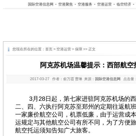
国际空港信息网
-
空港聚焦
-
空港服务
-
空港运营
-
临空经济
-
您现在所在的位置：
首页
>
空港运营
>
保障
>> 正文
阿克苏机场温馨提示：西部航空
2017-03-27
作者：俞万霞 曹琳 来源：
国际空港信息网
点击量
3月28日起，第七家进驻阿克苏机场的西
二、四、六执行阿克苏至郑州的定期往返航
一家廉价航空公司，机票低廉，由于运营成
运规定与其他航空公司有所不同，为了方便
航空托运须知告知广大旅客。