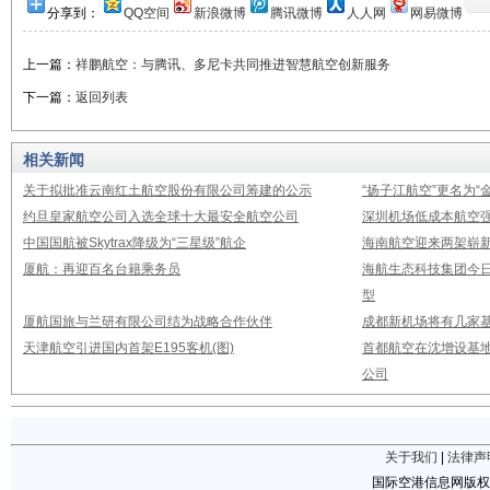
分享到：
QQ空间
新浪微博
腾讯微博
人人网
网易微博
上一篇：
祥鹏航空：与腾讯、多尼卡共同推进智慧航空创新服务
下一篇：
返回列表
相关新闻
关于拟批准云南红土航空股份有限公司筹建的公示
“扬子江航空”更名为“
约旦皇家航空公司入选全球十大最安全航空公司
深圳机场低成本航空强
中国国航被Skytrax降级为“三星级”航企
海南航空迎来两架崭新A3
厦航：再迎百名台籍乘务员
海航生态科技集团今日
型
厦航国旅与兰研有限公司结为战略合作伙伴
成都新机场将有几家基
天津航空引进国内首架E195客机(图)
首都航空在沈增设基地
公司
关于我们
|
法律声
国际空港信息网版权