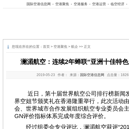
国际空港信息网
-
空港聚焦
-
空港服务
-
空港运营
-
临空经济
-
您现在所在的位置：
首页
>
空港聚焦
>
航企
>> 正文
澜湄航空：连续2年蝉联“亚洲十佳特色
2019-05-23
作者： 来源：
国际空港信息网
点击量：
18
近日，第十届世界航空公司排行榜新闻发
界空姐节颁奖礼在香港隆重举行，此次活动
会、世界城市合作发展组织航空专业委员会
GN评价指标体系完成年度综合评价。
经过组委会专业评比，澜湄航空获评“201