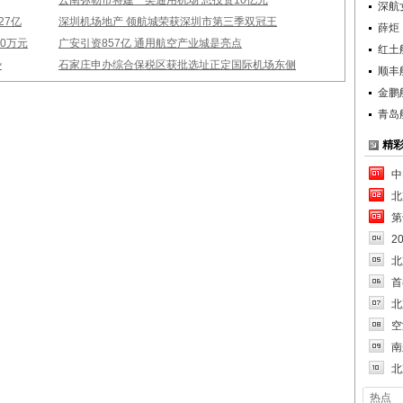
云南弥勒市将建一类通用机场 总投资10亿元
深航
27亿
深圳机场地产 领航城荣获深圳市第三季双冠王
薛炬
0万元
广安引资857亿 通用航空产业城是亮点
红土
势
石家庄申办综合保税区获批选址正定国际机场东侧
顺丰
金鹏
青岛
精
中
北
第
2
北
首
北
空
南
北
热点