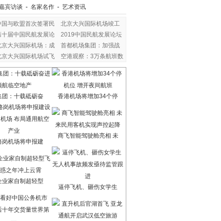
嘉宾访谈
-
名家名作
-
艺术资讯
中国与欧盟首次签署民
北京大兴国际机场竣工
第十届中国民航发展论
2019中国民航发展论坛
北京大兴国际机场：成
首都机场集团：加强战
北京大兴国际机场试飞
空港观察：3万条航班数
集团：十载砥砺奋
香港机场将增加34个停
商飞智能驾驶舱亮相 未
骆岗机场将申报建
企业家自制超轻型
逼停飞机、砸伤女学生