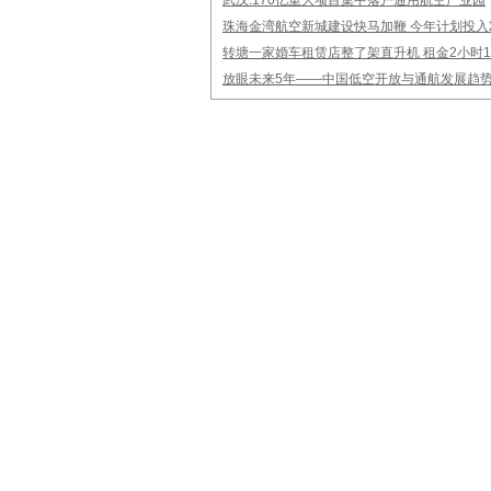
武汉:170亿重大项目集中落户通用航空产业园
珠海金湾航空新城建设快马加鞭 今年计划投入
转塘一家婚车租赁店整了架直升机 租金2小时1
放眼未来5年——中国低空开放与通航发展趋