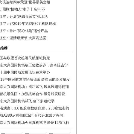
女孩连续四年荣登“世界最美空姐
：照顾“植物人”妻子十余年 不
航空：开展“感恩母亲节”机上活
航空：迎2019年第3架767 机队规模
航空：推出“随心优选”运价产品
航空：温情母亲节 大声表达爱
彩推荐
国与欧盟首次签署民航领域协定
京大兴国际机场竣工验收前夕，蔡奇陈吉宁
十届中国民航发展论坛在京举办
019中国民航发展论坛揭幕 聚焦民航高质量发
京大兴国际机场：成功试飞 凤凰展翅待翱翔
都机场集团：加强战略合作 服务雄安建设
京大兴国际机场试飞 创下多项纪录
港观察：3万条航班数据背后，230座城市的
航A380从首都机场起飞 拉开北京大兴国
京大兴国际机场今日真机试飞 验证12项飞行