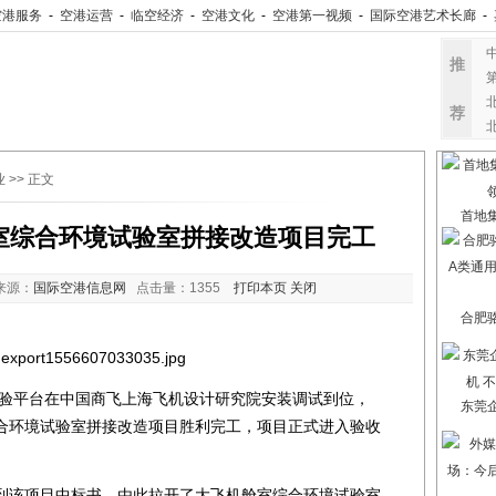
空港服务
-
空港运营
-
临空经济
-
空港文化
-
空港第一视频
-
国际空港艺术长廊
-
推
荐
业
>> 正文
首地
室综合环境试验室拼接改造项目完工
来源：
国际空港信息网
点击量：
1355
打印本页
关闭
合肥
平台在中国商飞上海飞机设计研究院安装调试到位，
东莞
合环境试验室拼接改造项目胜利完工，项目正式进入验收
收到该项目中标书，由此拉开了大飞机舱室综合环境试验室