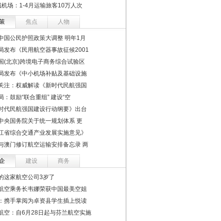
机场：1-4月运输旅客10万人次
策
焦点
人物
中国公民护照政策大调整 明年1月
局发布《民用航空器事故征候2001
国(北京)跨境电子商务综合试验区
局发布《中小机场补贴及基础设施
关注：权威解读《新时代民航强国
局：鼓励“联合重组” 建设“空
时代民航强国建设行动纲要》出台
中央国务院关于统一规划体系 更
江省综合交通产业发展实施意见》
与澳门修订航空运输安排备忘录 两
企
建设
商务
的这家航空公司3岁了
航空乘务长韦娜荣获中国最美空姐
：携手掌阅为卓资县学生插上悦读
航空：自6月28日起与芬兰航空实施