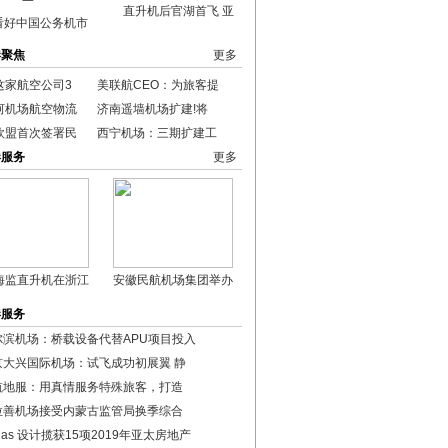
直升机后官湖首飞 亚
看好中国公务机市
港聚焦
更多
这家航空公司3
美联航CEO：为旅客提
河机场航空物流
济南遥墙机场扩建!将
欧盟首次签署民
西宁机场：三期扩建工
港服务
更多
海监直升机在浙江
安徽民航机场集团举办
港服务
尔滨机场：桥载设备代替APU项目投入
京大兴国际机场：试飞成功初展翼 静
航地服：用真情服务特殊旅客，打造
拉善机场接受内蒙古监管局换季综合
das 设计揽获15项2019年亚太房地产