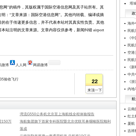
塔城
网”的稿件，其版权属于国际空港信息网及其子站所有。其
政
明：“文章来源：国际空港信息网”。其他均转载、编译或摘
目的在于传递更多信息，并不代表本站对其真实性负责。其他
海外
站注明的文章来源。文章内容仅供参考，新闻纠错 airport
民航
《中
民航
空港
民航
讯微博
人人网
网易微博
《新
中共
35验收飞行
22
《浙
内地
来顶一下
航
云南
湾流G550公务机北京至上海航线全程体验报告
红土
150万
海航集团旗下首家专科医院暨北京优联耳鼻咽喉医院顺利
厦航
落成
吉祥