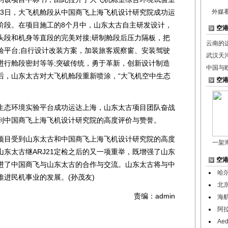
月23日，大飞机舱段从中国商飞上海飞机设计研究院成功运
外媒
阶段。在项目施工的8个月中，山东太古自主研发设计，
空
头段和机身等直段的完美对接;研制舱段后压力隔板，把
云南的
验平台;自行设计改装方案，加装旅客观察窗、安装驾驶
武汉天
进行舱段密封等等;突破传统，勇于革新，创新设计制造
中国与
后，山东太古对大飞机舱段重新喷涂，“大飞机空中生态
空
中生态环境实验平台成功运达上海，山东太古项目团队奋战
到中国商飞上海飞机设计研究院的高度评价与赞誉。
目受到山东太古和中国商飞上海飞机设计研究院的高度
一架
东太古继ARJ21定检之后的又一项重举，既增强了山东
空
进了中国商飞与山东太古的合作与交流。山东太古将与中
哈
进民机事业的发展。(孙茂友)
北
责编：admin
海
阿
Ae