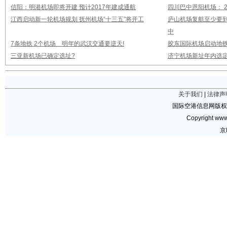
信阳：明港机场即将开建 预计2017年建成通航
四川巴中恩阳机场： 2
江西启动新一轮机场规划 抚州机场“十三五”将开工
庐山机场复航至少要到
中
7条地铁 2个机场 明年的武汉交通要逆天!
胶东国际机场启动地铁
三亚新机场已确定选址?
济宁机场新址年内选定
关于我们
|
法律声
国际空港信息网版权
Copyright www.
京