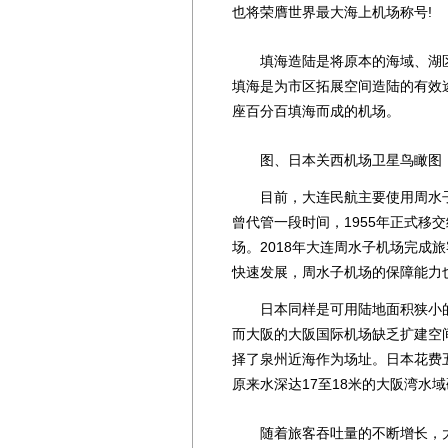
也将荣膺世界最大海上机场称号!
填海造陆是将原本的海域、湖区
填海是为市区拓展空间造陆的有效
座百分百填海而成的机场。
图、日本关西机场卫星鸟瞰图
目前，大连民航主要使用周水子国
曾代管一段时间，1955年正式移
场。2018年大连周水子机场完成旅
快速发展，周水子机场的保障能力
日本同样是可用陆地面积狭小的国
而大阪的大阪国际机场缺乏扩建空
择了泉州近海作为场址。日本花费五
原来水深达17至18米的大阪湾水域
随着旅客吞吐量的不断增长，大