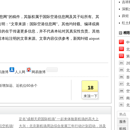
吉祥
深航
薛炬
网”的稿件，其版权属于国际空港信息网及其子站所有。其
红土
明：“文章来源：国际空港信息网”。其他均转载、编译或摘
目的在于传递更多信息，并不代表本站对其真实性负责。其他
精
站注明的文章来源。文章内容仅供参考，新闻纠错 airport
中
北
第
2
北
讯微博
人人网
网易微博
首
北
新增加远、近机位60余个
18
空
来顶一下
南
北
热点
定名“成都天府国际机场” 一起来体验新机场的高大上
服务
空机场!
大兴：北京新机场周边综合发展三年行动计划启动，涉及
航线