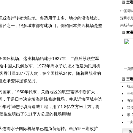
空
中国即
或海岸转变为陆地。多适用于山多、地少的沿海城市。
深圳机
途径之一，很多城市都有此项目。例如日本关西机场是整
南航与
空
际机场。这座机场始建于1927年，二战后苏联空军
交给中国人民解放军。1973年周水子机场才改建为民用机
一架
客吞吐量1877万人次，在全国排第24位。随着民航业的
空
也逐渐变得捉襟见肘。
航
家，1950年代末，关西地区的航空需求不断扩大，
兰
间，于是日本决定填海造陆修建机场，并从近海区域中选
石
年时间进行填海造陆工程，用了1.8亿立方米土方，将
武
硬生生填出了5.11平方公里的机场用地!
米-
一
连周水子国际机场早已超负荷运转。虽历经三期改扩
政