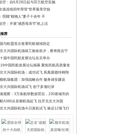
航空：自6月28日起与芬兰航空实施
女孩连续四年荣登“世界最美空姐
：照顾“植物人”妻子十余年 不
航空：开展“感恩母亲节”机上活
彩推荐
国与欧盟首次签署民航领域协定
京大兴国际机场竣工验收前夕，蔡奇陈吉宁
十届中国民航发展论坛在京举办
019中国民航发展论坛揭幕 聚焦民航高质量发
京大兴国际机场：成功试飞 凤凰展翅待翱翔
都机场集团：加强战略合作 服务雄安建设
京大兴国际机场试飞 创下多项纪录
港观察：3万条航班数据背后，230座城市的
航A380从首都机场起飞 拉开北京大兴国
京大兴国际机场今日真机试飞 验证12项飞行