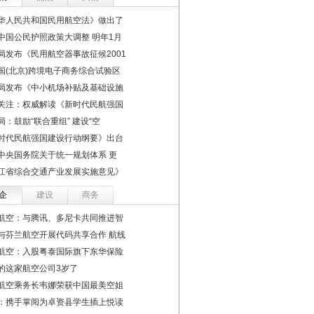
华人民共和国民用航空法》做出了
中国公民护照政策大调整 明年1月
局发布《民用航空器事故征候2001
国(北京)跨境电子商务综合试验区
局发布《中小机场补贴及基础设施
关注：权威解读《新时代民航强国
局：鼓励“联合重组” 建设“空
时代民航强国建设行动纲要》出台
中央国务院关于统一规划体系 更
江省综合交通产业发展实施意见》
企
建设
商务
航空：与腾讯、多尼卡共同推进智
与芬兰航空开展代码共享合作 航线
航空：入股粤泰国际旗下东华保险
的这家航空公司3岁了
航空乘务长韦娜荣获中国最美空姐
：携手掌阅为卓资县学生插上悦读