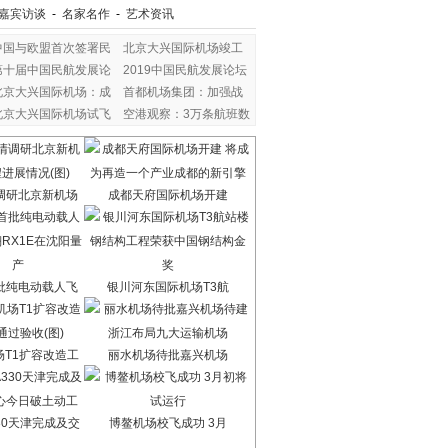
嘉宾访谈
-
名家名作
-
艺术资讯
中国与欧盟首次签署民
北京大兴国际机场竣工
第十届中国民航发展论
2019中国民航发展论坛
北京大兴国际机场：成
首都机场集团：加强战
北京大兴国际机场试飞
空港观察：3万条航班数
调研北京新机场
成都天府国际机场开建
批纯电动载人飞
银川河东国际机场T3航
场T1扩容改造工
丽水机场待批嘉兴机场
30天津完成及交
博鳌机场校飞成功 3月