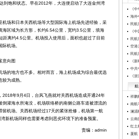
年达到饱和状态。早在2012年，大连便启动了大连金州湾
《中
海外
机场和日本关西机场等大型国际海上机场先进经验，采
民航
海区域为长方形，长约6.54公里，宽约3.5公里，填海
《中
短距离约4.5公里。机场投入使用后，面积也超过了目前
民航
国际机场。
空港
民航
案意向图
《新
中共
场的地方也不多。相对而言，海上机场成为综合最优选
《浙
也较为成熟。
航
018年9月4日，台风飞燕就对关西机场造成开通24年
祥鹏
被倒灌海水所淹没，机场联络桥的南侧公路车道被漂流的
南航
滞留机场。关西机场经过17天的紧张抢修，机场第一航
澜湄
州湾新机场同样也需要考虑到恶劣环境下的准备预案。
云南
红土
责编：admin
厦航