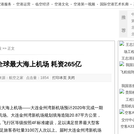
空港服务
-
空港运营
-
临空经济
-
空港文化
-
空港第一视频
-
国际空港艺术长廊
-
推
荐
设
>> 正文
王志清
球最大海上机场 耗资265亿
来源：航空之家 点击量：
1854
打印本页
关闭
我国首
贵阳机
大海上机场——大连金州湾新机场预计2020年完成一期
场。大连金州湾新机场规划填海造陆20.87平方公里，
，飞行区等级按照4F标准建设，足以满足世界最大型客
空客A3
满足旅客吞吐量3100万人次以上。届时大连金州湾新机场