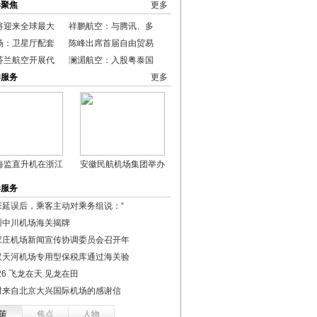
港聚焦
更多
将迎来全球最大
祥鹏航空：与腾讯、多
场：卫星厅配套
陈峰出席首届自由贸易
芬兰航空开展代
澜湄航空：入股粤泰国
港服务
更多
海监直升机在浙江
安徽民航机场集团举办
港服务
班延误后，乘客主动对乘务组说：“
州中川机场海关揭牌
家庄机场新闻宣传协调委员会召开年
汉天河机场专用型保税库通过海关验
26 飞龙在天 见龙在田
封来自北京大兴国际机场的感谢信
策
焦点
人物