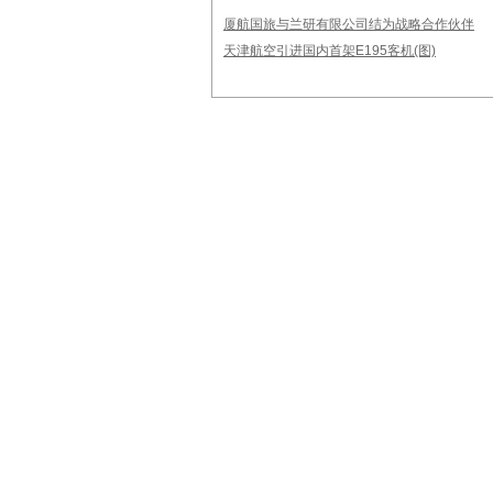
厦航国旅与兰研有限公司结为战略合作伙伴
天津航空引进国内首架E195客机(图)