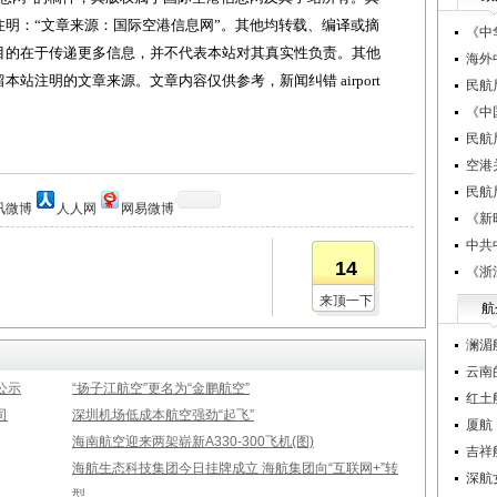
明：“文章来源：国际空港信息网”。其他均转载、编译或摘
《中
目的在于传递更多信息，并不代表本站对其真实性负责。其他
海外
站注明的文章来源。文章内容仅供参考，新闻纠错 airport
民航
《中
民航
空港
民航
讯微博
人人网
网易微博
《新
中共
14
《浙
来顶一下
航
澜湄
云南
公示
“扬子江航空”更名为“金鹏航空”
红土
司
深圳机场低成本航空强劲“起飞”
厦航
海南航空迎来两架崭新A330-300飞机(图)
吉祥
海航生态科技集团今日挂牌成立 海航集团向“互联网+”转
深航
型