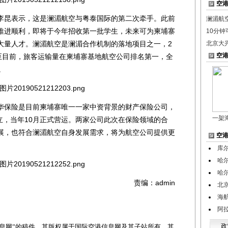
空
昆表示，这是澜湄航空与粤泰国际的第二次牵手。此前
澜湄航
推进顺利，即将于今年招收第一批学生，未来可为柬埔寨
10分钟
大量人才。澜湄航空是澜湄合作机制的落地项目之一，2
北京大
空
截至目前，旅客运输量在柬埔寨基地航空公司排名第一，全
。
保险是目前柬埔寨唯一一家中资背景的财产保险公司，
一架
成立，当年10月正式营运。两家公司此次在保险领域的合
展，也符合澜湄航空自身发展需求，将为航空公司提供更
空
库
哈
哈
责编：admin
北
海
阿
政
网”的稿件，其版权属于国际空港信息网及其子站所有。其