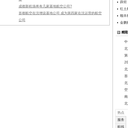
薛炬
成都新机场将有几家基地航空公司?
红土
首都航空在沈增设基地公司 成为第四家在沈运营的航空
顺丰
公司
金鹏
精
中
北
第
2
北
首
北
空
南
北
热点
服务
航线