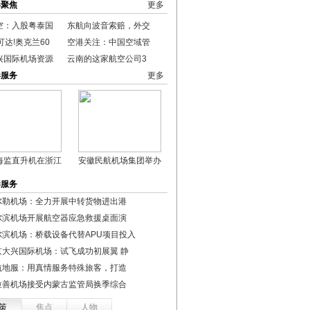
港聚焦
更多
空：入股粤泰国
东航向波音索赔，外交
可达!奥克兰60
空港关注：中国空域管
兴国际机场资源
云南的这家航空公司3
港服务
更多
海监直升机在浙江
安徽民航机场集团举办
港服务
尔勒机场：全力开展中转货物进出港
尔滨机场开展航空器应急救援桌面演
尔滨机场：桥载设备代替APU项目投入
京大兴国际机场：试飞成功初展翼 静
航地服：用真情服务特殊旅客，打造
拉善机场接受内蒙古监管局换季综合
策
焦点
人物