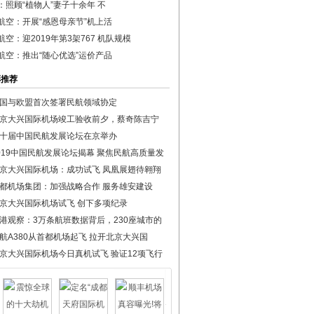
：照顾“植物人”妻子十余年 不
航空：开展“感恩母亲节”机上活
航空：迎2019年第3架767 机队规模
航空：推出“随心优选”运价产品
彩推荐
国与欧盟首次签署民航领域协定
京大兴国际机场竣工验收前夕，蔡奇陈吉宁
十届中国民航发展论坛在京举办
019中国民航发展论坛揭幕 聚焦民航高质量发
京大兴国际机场：成功试飞 凤凰展翅待翱翔
都机场集团：加强战略合作 服务雄安建设
京大兴国际机场试飞 创下多项纪录
港观察：3万条航班数据背后，230座城市的
航A380从首都机场起飞 拉开北京大兴国
京大兴国际机场今日真机试飞 验证12项飞行