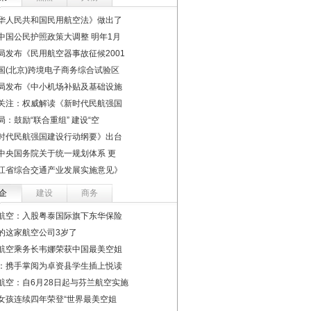
华人民共和国民用航空法》做出了
中国公民护照政策大调整 明年1月
局发布《民用航空器事故征候2001
国(北京)跨境电子商务综合试验区
局发布《中小机场补贴及基础设施
关注：权威解读《新时代民航强国
局：鼓励“联合重组” 建设“空
时代民航强国建设行动纲要》出台
中央国务院关于统一规划体系 更
江省综合交通产业发展实施意见》
企
建设
商务
航空：入股粤泰国际旗下东华保险
的这家航空公司3岁了
航空乘务长韦娜荣获中国最美空姐
：携手掌阅为卓资县学生插上悦读
航空：自6月28日起与芬兰航空实施
女孩连续四年荣登“世界最美空姐