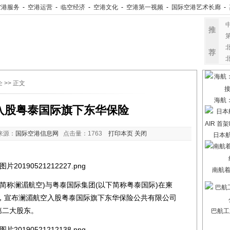
空港服务
-
空港运营
-
临空经济
-
空港文化
-
空港第一视频
-
国际空港艺术长廊
-
推
荐
企
>> 正文
海航
入股粤泰国际旗下东华保险
来源：
国际空港信息网
点击量：
1763
打印本页
关闭
日本航
南航
称澜湄航空)与粤泰国际集团(以下简称粤泰国际)在柬
，宣布澜湄航空入股粤泰国际旗下东华保险公共有限公司
第二大股东。
巴航工