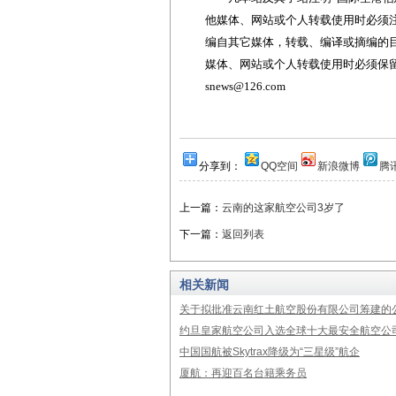
他媒体、网站或个人转载使用时必须注
编自其它媒体，转载、编译或摘编的
媒体、网站或个人转载使用时必须保留本
snews@126.com
分享到：
QQ空间
新浪微博
腾
上一篇：
云南的这家航空公司3岁了
下一篇：
返回列表
相关新闻
关于拟批准云南红土航空股份有限公司筹建的
约旦皇家航空公司入选全球十大最安全航空公
中国国航被Skytrax降级为“三星级”航企
厦航：再迎百名台籍乘务员