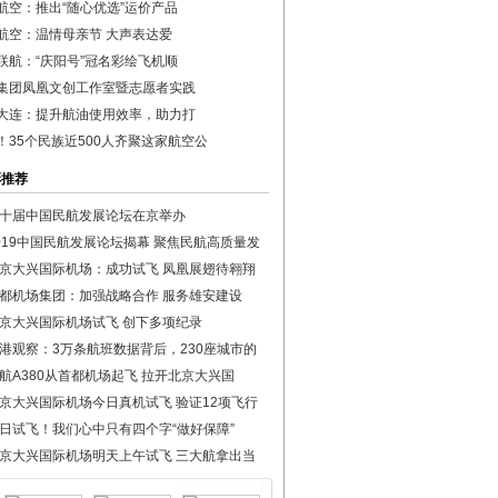
航空：推出“随心优选”运价产品
航空：温情母亲节 大声表达爱
联航：“庆阳号”冠名彩绘飞机顺
集团凤凰文创工作室暨志愿者实践
大连：提升航油使用效率，助力打
！35个民族近500人齐聚这家航空公
彩推荐
十届中国民航发展论坛在京举办
019中国民航发展论坛揭幕 聚焦民航高质量发
京大兴国际机场：成功试飞 凤凰展翅待翱翔
都机场集团：加强战略合作 服务雄安建设
京大兴国际机场试飞 创下多项纪录
港观察：3万条航班数据背后，230座城市的
航A380从首都机场起飞 拉开北京大兴国
京大兴国际机场今日真机试飞 验证12项飞行
日试飞！我们心中只有四个字“做好保障”
京大兴国际机场明天上午试飞 三大航拿出当