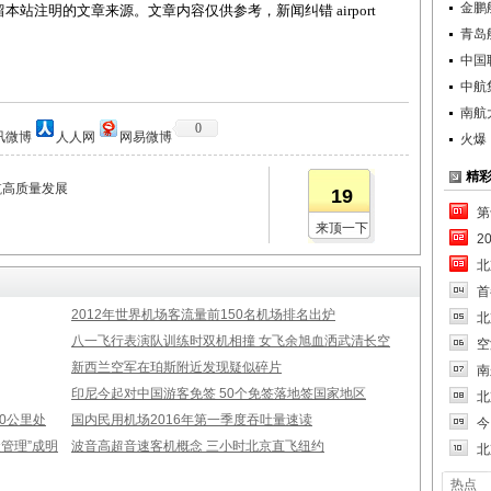
金鹏
站注明的文章来源。文章内容仅供参考，新闻纠错 airport
青岛
中国
中航
南航
0
讯微博
人人网
网易微博
火爆
精
航高质量发展
19
第
来顶一下
2
北
首
2012年世界机场客流量前150名机场排名出炉
北
八一飞行表演队训练时双机相撞 女飞余旭血洒武清长空
空
新西兰空军在珀斯附近发现疑似碎片
南
印尼今起对中国游客免签 50个免签落地签国家地区
北
00公里处
国内民用机场2016年第一季度吞吐量速读
今
管理”成明
波音高超音速客机概念 三小时北京直飞纽约
北
热点