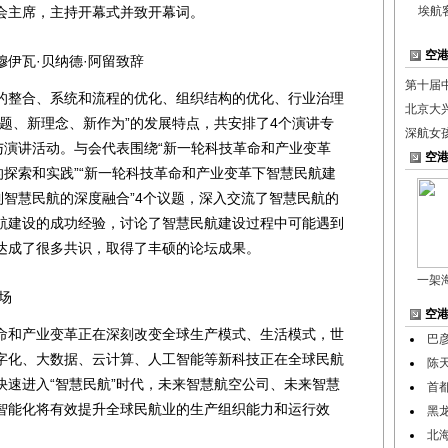
会主席，主持开幕式并致开幕词。
埃航
空
瓦·贝纳德·阿留致辞
第十届
整合、系统和流程的优化、组织结构的优化、行业治理
北京大
题、新理念、新作为”的发展特点，共安排了4个演讲专
深航女
与演讲活动。与会代表围绕“新一轮科技革命和产业变革
空
的探索和实践”“新一轮科技革命和产业变革下智慧民航建
到智慧民航的深度融合”4个议题，深入交流了智慧民航的
航建设的成功经验，讨论了智慧民航建设过程中可能遇到
达成了很多共识，取得了丰硕的论坛成果。
一架
场
空
和产业变革正在深刻改变全球生产模式、生活模式，世
巴
字化、大数据、云计算、人工智能等新科技正在全球民航
陈天
快速进入“智慧民航”时代，未来智慧航空公司、未来智慧
首
智能化将有效提升全球民航业的生产组织能力和运行效
黑
北