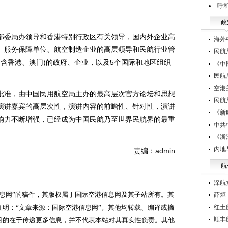
呼
政
委局办领导和香港特别行政区有关领导，国内外企业高
海外
、服务保障单位、航空制造企业的高层领导和民航行业管
民航
(含香港、澳门)的政府、企业，以及5个国际和地区组织
《中
民航
空港
准，由中国民用航空局主办的最高层次官方论坛和思想
民航
演讲嘉宾的高层次性，演讲内容的前瞻性、针对性，演讲
《新
响力不断增强，已经成为中国民航乃至世界民航界的最重
中共
《浙
内地
责编：admin
航
深航
网”的稿件，其版权属于国际空港信息网及其子站所有。其
薛炬
明：“文章来源：国际空港信息网”。其他均转载、编译或摘
红土
顺丰
目的在于传递更多信息，并不代表本站对其真实性负责。其他