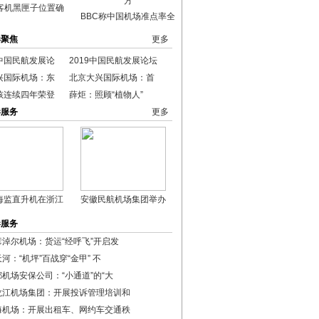
客机黑匣子位置确
BBC称中国机场准点率全
港聚焦
更多
中国民航发展论
2019中国民航发展论坛
兴国际机场：东
北京大兴国际机场：首
孩连续四年荣登
薛炬：照顾“植物人”
港服务
更多
海监直升机在浙江
安徽民航机场集团举办
港服务
彦淖尔机场：货运“经呼飞”开启发
河：“机坪”百战穿“金甲” 不
都机场安保公司：“小通道”的“大
龙江机场集团：开展投诉管理培训和
海机场：开展出租车、网约车交通秩