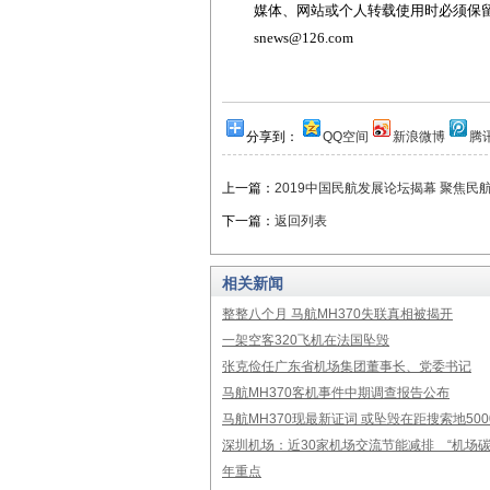
媒体、网站或个人转载使用时必须保留本
snews@126.com
分享到：
QQ空间
新浪微博
腾
上一篇：
2019中国民航发展论坛揭幕 聚焦民
下一篇：
返回列表
相关新闻
整整八个月 马航MH370失联真相被揭开
一架空客320飞机在法国坠毁
张克俭任广东省机场集团董事长、党委书记
马航MH370客机事件中期调查报告公布
马航MH370现最新证词 或坠毁在距搜索地50
深圳机场：近30家机场交流节能减排 “机场碳
年重点