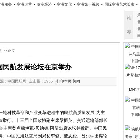
空港服务
-
空港运营
-
临空经济
-
空港文化
-
空港第一视频
-
国际空港艺术长廊
-
推
荐
点
>> 正文
中国
国民航发展论坛在京举办
源：中国民航网 点击量：
1955
打印本页
关闭
MH1
一轮科技革命和产业变革进程中的民航高质量发展”为主
中国
京举行。十三届全国政协副主席梁振英、交通运输部部长
事会主席奥卢穆伊瓦·贝纳德·阿留出席论坛并致辞。中国民
讲。中国民用航空局副局长李健、董志毅、吕尔学出席论