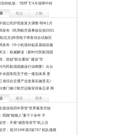
和浩特机场：“经呼飞”4月保障中转
策
焦点
人物
中国公民护照政策大调整 明年1月
局发布《民用航空器事故征候2001
国(北京)跨境电子商务综合试验区
局发布《中小机场补贴及基础设施
关注：权威解读《新时代民航强国
局：鼓励“联合重组” 建设“空
时代民航强国建设行动纲要》出台
中央国务院关于统一规划体系 更
江省综合交通产业发展实施意见》
与澳门修订航空运输安排备忘录 两
企
建设
商务
女孩连续四年荣登“世界最美空姐
：照顾“植物人”妻子十余年 不
航空：开展“感恩母亲节”机上活
航空：迎2019年第3架767 机队规模