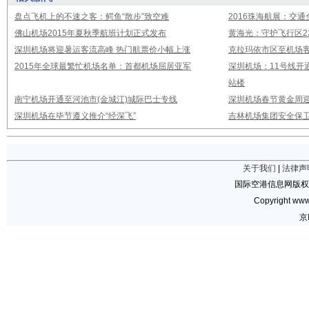
盘点飞机上的不速之客：鳄鱼“散步”致空难
2016珠海航展：交通
佛山机场2015年夏秋季航班计划正式发布
黄海光：守护飞行区23
深圳机场将迎暑运客流高峰 热门航票价小幅上涨
克拉玛依市区至机场
2015年全球最繁忙机场名单：首都机场屈居亚军
深圳机场：11号线开
站楼
南宁机场开通至河池市(金城江)城际巴士专线
深圳机场春节黄金周迎
深圳机场在毕节遵义推介“经深飞”
吉林机场集团安全保卫
关于我们
|
法律声
国际空港信息网版权
Copyright www.
京