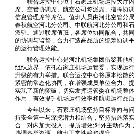
联合运控中心位于石家庄机场运控大厅内
席、空管协调席、航空公司签派席、指挥协
信息管理席等席位。值班人员由河北空管分
春秋航空河北分公司、中联航河北分公司和
派驻。通过联席值班，各席位协同配合，共
的协调与监督，合力打造高品质的统筹协调
的运行管理效能。
联合运控中心是河北机场集团借鉴其他机
组织边界，依托石家庄机场运管委，实现运
升级的有力举措。联合运控中心将原本松散
紧密的常态化协同，在增强成员单位合力、
实现了新的突破，切实发挥运管委在机场整
作用，有效提升机场运行效率和航班运行品
今年以来，石家庄机场坚持目标导向与问
持安全第一与深挖潜力相结合，坚持措施落
合，对内加大投入，提质增效;对外主动作为
协调各类资源，航班正常性稳步提升。