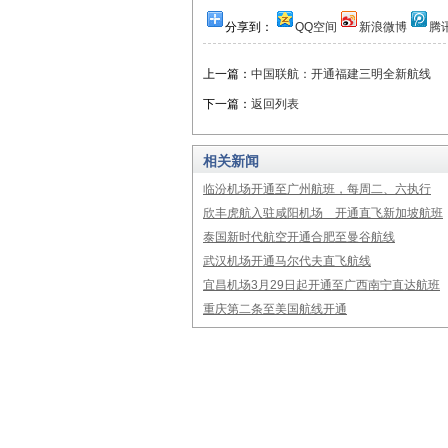
分享到：
QQ空间
新浪微博
腾
上一篇：
中国联航：开通福建三明全新航线
下一篇：
返回列表
相关新闻
临汾机场开通至广州航班，每周二、六执行
欣丰虎航入驻咸阳机场 开通直飞新加坡航班
泰国新时代航空开通合肥至曼谷航线
武汉机场开通马尔代夫直飞航线
宜昌机场3月29日起开通至广西南宁直达航班
重庆第二条至美国航线开通