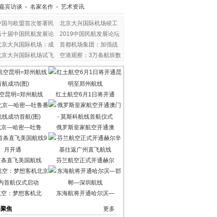
嘉宾访谈
-
名家名作
-
艺术资讯
中国与欧盟首次签署民
北京大兴国际机场竣工
第十届中国民航发展论
2019中国民航发展论坛
北京大兴国际机场：成
首都机场集团：加强战
北京大兴国际机场试飞
空港观察：3万条航班数
空昆明=郑州航线
红土航空6月1日将开通
北京—哈密—吐鲁
俄罗斯皇家航空开通澳
首条直飞美国航线
芬兰航空正式开通赫尔
航空：梦想客机北
东海航将开通哈尔滨—
港聚焦
更多