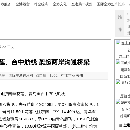
空港服务
-
空港运营
-
临空经济
-
空港文化
-
空港第一视频
-
国际空港艺术长廊
-
推
荐
线
>> 正文
红土航
莲、台中航线 架起两岸沟通桥梁
来源：
国际空港信息网
点击量：
1561
打印本页
关闭
国航
通济南至花莲、青岛至台中直飞航线。
厦航
飞，去程航班号SC4083，早07:35由济南起飞，1
4，当日11:50由花莲飞往济南，下午14:40到达。青岛至
越南
班号SC4633，早07:50由青岛起飞，10:20飞抵台
空
0由台中飞往青岛，13:50抵达流亭国际机场。(以上时刻均为