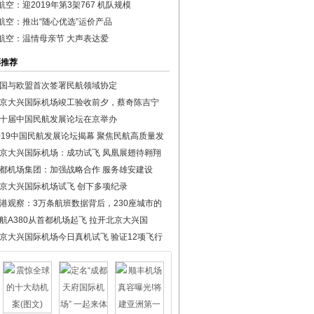
航空：迎2019年第3架767 机队规模
航空：推出“随心优选”运价产品
航空：温情母亲节 大声表达爱
彩推荐
国与欧盟首次签署民航领域协定
京大兴国际机场竣工验收前夕，蔡奇陈吉宁
十届中国民航发展论坛在京举办
019中国民航发展论坛揭幕 聚焦民航高质量发
京大兴国际机场：成功试飞 凤凰展翅待翱翔
都机场集团：加强战略合作 服务雄安建设
京大兴国际机场试飞 创下多项纪录
港观察：3万条航班数据背后，230座城市的
航A380从首都机场起飞 拉开北京大兴国
京大兴国际机场今日真机试飞 验证12项飞行