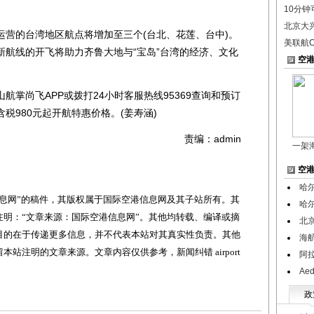
10分钟
北京大
的台湾地区航点将增加至三个(台北、花莲、台中)。
美联航
新航线的开飞将助力齐鲁大地与“宝岛”台湾的经济、文化
空
尚飞APP或拨打24小时客服热线95369查询和预订
税980元起开航特惠价格。(姜寿涵)
责编：admin
一架
空
哈
网”的稿件，其版权属于国际空港信息网及其子站所有。其
哈
明：“文章来源：国际空港信息网”。其他均转载、编译或摘
北
目的在于传递更多信息，并不代表本站对其真实性负责。其他
海
站注明的文章来源。文章内容仅供参考，新闻纠错 airport
阿
Ae
政