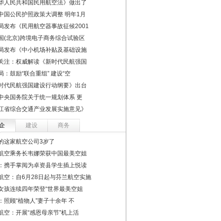
华人民共和国民用航空法》做出了
中国公民护照政策大调整 明年1月
局发布《民用航空器事故征候2001
国(北京)跨境电子商务综合试验区
局发布《中小机场补贴及基础设施
关注：权威解读《新时代民航强国
局：鼓励“联合重组” 建设“空
时代民航强国建设行动纲要》出台
中央国务院关于统一规划体系 更
江省综合交通产业发展实施意见》
企
建设
商务
的这家航空公司3岁了
航空乘务长韦娜荣获中国最美空姐
：携手掌阅为卓资县学生插上悦读
航空：自6月28日起与芬兰航空实施
女孩连续四年荣登“世界最美空姐
：照顾“植物人”妻子十余年 不
航空：开展“感恩母亲节”机上活