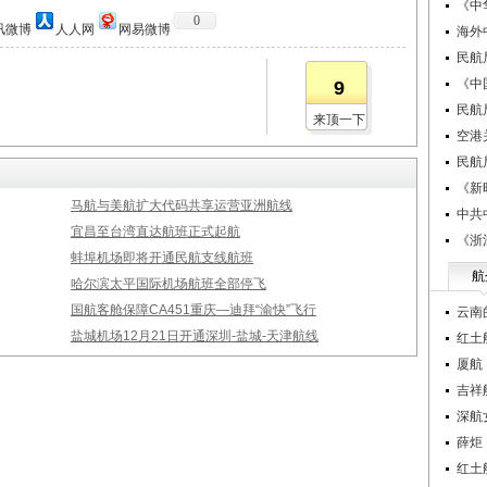
《中
0
讯微博
人人网
网易微博
海外
民航
《中
9
民航
来顶一下
空港
民航
《新
马航与美航扩大代码共享运营亚洲航线
中共
宜昌至台湾直达航班正式起航
《浙
蚌埠机场即将开通民航支线航班
航
哈尔滨太平国际机场航班全部停飞
国航客舱保障CA451重庆—迪拜“渝快”飞行
云南
盐城机场12月21日开通深圳-盐城-天津航线
红土
厦航
吉祥
深航
薛炬
红土