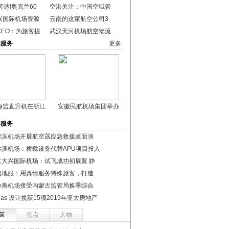
可达!奥克兰60
空港关注：中国空域管
兴国际机场资源
云南的这家航空公司3
CEO：为旅客提
武汉天河机场航空物流
港服务
更多
海监直升机在浙江
安徽民航机场集团举办
港服务
尔滨机场开展航空器应急救援桌面演
尔滨机场：桥载设备代替APU项目投入
京大兴国际机场：试飞成功初展翼 静
航地服：用真情服务特殊旅客，打造
拉善机场接受内蒙古监管局换季综合
das 设计揽获15项2019年亚太房地产
策
焦点
人物