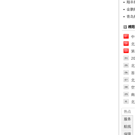
顺丰
金鹏
青岛
精
中
北
第
2
北
首
北
空
南
北
热点
服务
航线
保障