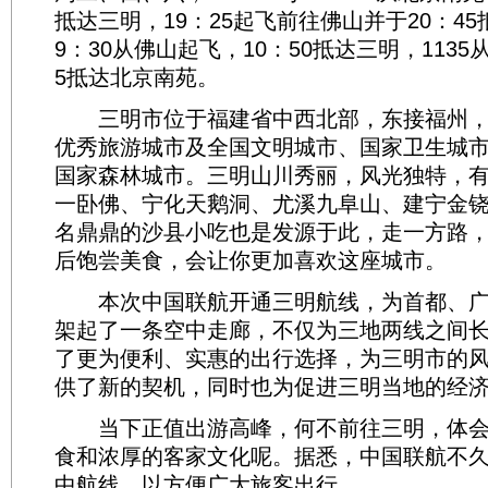
抵达三明，19：25起飞前往佛山并于20：45抵达
9：30从佛山起飞，10：50抵达三明，1135
5抵达北京南苑。
三明市位于福建省中西北部，东接福州，
优秀旅游城市及全国文明城市、国家卫生城
国家森林城市。三明山川秀丽，风光独特，
一卧佛、宁化天鹅洞、尤溪九阜山、建宁金
名鼎鼎的沙县小吃也是发源于此，走一方路
后饱尝美食，会让你更加喜欢这座城市。
本次中国联航开通三明航线，为首都、广
架起了一条空中走廊，不仅为三地两线之间
了更为便利、实惠的出行选择，为三明市的
供了新的契机，同时也为促进三明当地的经
当下正值出游高峰，何不前往三明，体会
食和浓厚的客家文化呢。据悉，中国联航不
中航线，以方便广大旅客出行。