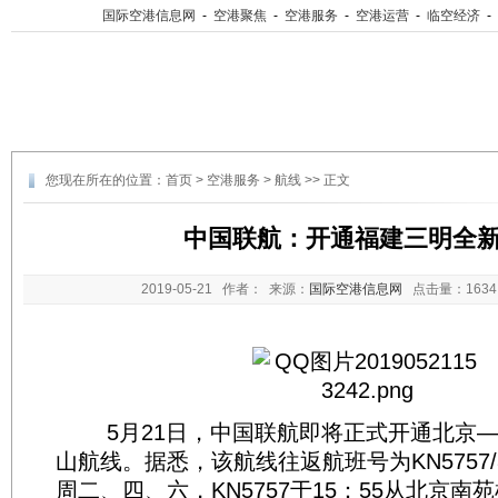
国际空港信息网
-
空港聚焦
-
空港服务
-
空港运营
-
临空经济
-
您现在所在的位置：
首页
>
空港服务
>
航线
>> 正文
中国联航：开通福建三明全
2019-05-21
作者： 来源：
国际空港信息网
点击量：
16
5月21日，中国联航即将正式开通北京—
山航线。据悉，该航线往返航班号为KN5757
周二、四、六，KN5757于15：55从北京南苑