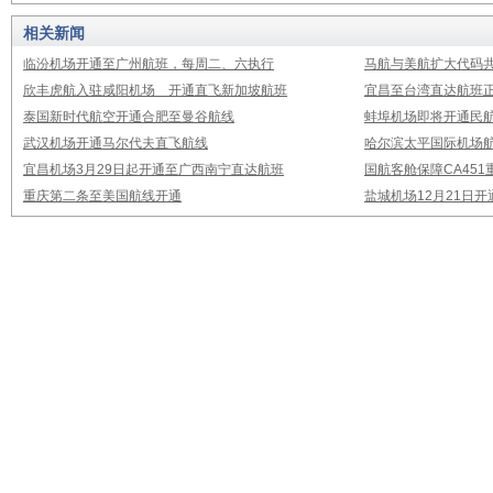
相关新闻
临汾机场开通至广州航班，每周二、六执行
马航与美航扩大代码
欣丰虎航入驻咸阳机场 开通直飞新加坡航班
宜昌至台湾直达航班
泰国新时代航空开通合肥至曼谷航线
蚌埠机场即将开通民
武汉机场开通马尔代夫直飞航线
哈尔滨太平国际机场
宜昌机场3月29日起开通至广西南宁直达航班
国航客舱保障CA451
重庆第二条至美国航线开通
盐城机场12月21日开