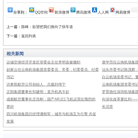
分享到：
QQ空间
新浪微博
腾讯微博
人人网
网易微博
上一篇：
陈峰：欲望把我们推向了快车道
下一篇：
返回列表
相关新闻
运城空港经济开发区管委会主任李明造被撤职
唐学范任云南机场集
赵家云任云南机场集团党委委员、常委，纪委委员、纪委
汕头市委书记陈茂辉
书记
白云机场党委书记、董
访奥凯航空公司创始人、总裁刘伟宁
云南机场集团党委书
正阳集团董事长邹建明：直升机风乍起
罗育德任深圳机场集
成都航空董事长庄浩刚：国产ARJ21飞机运营比预想的
向深化改革要红利—
更好
长沈坚
四川机场集团总经理潘刚军：城市与机场互为引擎 共促
发展