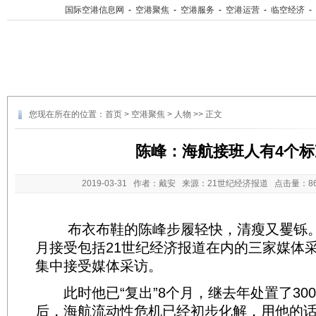
国际空港信息网
-
空港聚焦
-
空港服务
-
空港运营
-
临空经济
-
您现在所在的位置：
首页
>
空港聚焦
>
人物
>> 正文
陈峰：海航接班人有4个标
2019-03-31
作者：戴安 来源：21世纪经济报道 点击量：
8
布衣布鞋的陈峰步履轻快，清瘦又矍铄。
月接受包括21世纪经济报道在内的三家媒体
集中接受媒体采访。
此时他已“复出”8个月，继去年处置了300
后，海航流动性危机已经初步化解，用他的