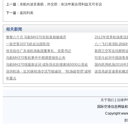
上一篇：
东航向波音索赔，外交部：依法申索合理利益无可非议
下一篇：
返回列表
相关新闻
整整八个月 马航MH370失联真相被揭开
2012年世界机场客流
一架空客320飞机在法国坠毁
八一飞行表演队训练时
张克俭任广东省机场集团董事长、党委书记
新西兰空军在珀斯附
马航MH370客机事件中期调查报告公布
印尼今起对中国游客免
马航MH370现最新证词 或坠毁在距搜索地5000公里处
国内民用机场2016
深圳机场：近30家机场交流节能减排 “机场碳管理”成明
波音高超音速客机概念
年重点
关于我们
|
法律声
国际空港信息网版权
Copyright www.
京