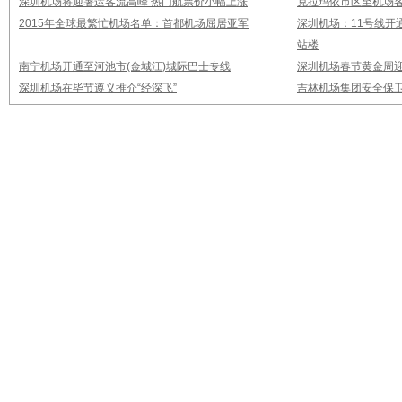
深圳机场将迎暑运客流高峰 热门航票价小幅上涨
克拉玛依市区至机场
2015年全球最繁忙机场名单：首都机场屈居亚军
深圳机场：11号线开
站楼
南宁机场开通至河池市(金城江)城际巴士专线
深圳机场春节黄金周迎
深圳机场在毕节遵义推介“经深飞”
吉林机场集团安全保卫