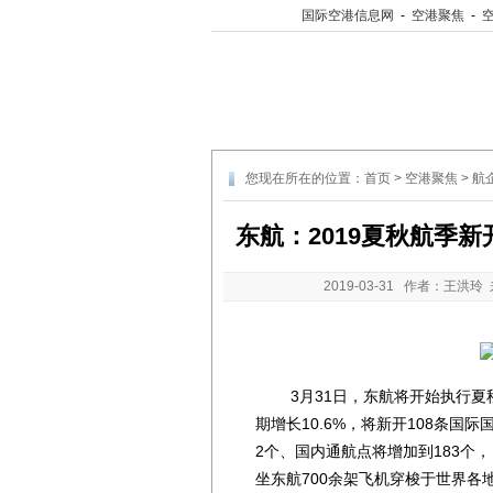
国际空港信息网
-
空港聚焦
-
您现在所在的位置：
首页
>
空港聚焦
>
航
东航：2019夏秋航季新
2019-03-31
作者：王洪玲 
3月31日，东航将开始执行夏秋
期增长10.6%，将新开108条国
2个、国内通航点将增加到183个，
坐东航700余架飞机穿梭于世界各