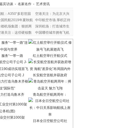
嘉宾访谈
-
名家名作
-
艺术资讯
国航：A350“多彩世园
空港关注：为北京大兴
全国民航2019年夏秋航
中印航空市场 厚积正待
首都机场集团：狠抓两
深圳机场：打造城市生
空港关注：这些硬核数
中国哪些城市拥有飞机
：服务“一带一路
红土航空举行开航仪式
空公司子公司 J
长安航空首航并获政府
着力打造乌鲁木齐
青岛航空开航两周年：
业交付第1000架
日本全日空航空公司社