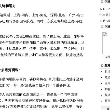
空
去诗和远方
东航：2
佩斯、上海-河内、上海-仰光、深圳-曼谷、广州-名古
中年男
岛-巴黎等多条国际航线。同时，东航还将加密上海-布拉
东航云南
空
。
90条，加密166条航线。除了在上海、北京、昆明等
航今年新航季还特别加快了西安区域枢纽的航线拓展。华
线，通达乌鲁木齐、伊宁、喀什、库尔勒、克拉玛依、吐
新航线的开通与加密，让广大旅客更为方便、快捷地抵达
一架
空
“多瑙河明珠”
日
厦
最为耀眼夺目的，要数即将在6月开通的上海浦东至匈
金
续加大“一带一路”沿线运力投入的一个重要体现。
博
人民共和国的欧洲国家之一，也是第一个与中国签
昆
国家，两国有着长期良好的友好关系。布达佩斯作为欧洲著
厦
誉为“东欧巴黎”和“多瑙河明珠”，这里风景优美、历史
政