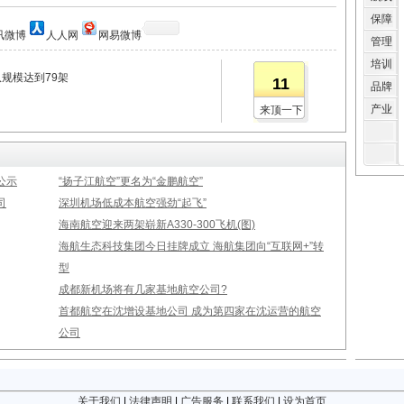
保障
讯微博
人人网
网易微博
管理
培训
队规模达到79架
11
品牌
产业
来顶一下
公示
“扬子江航空”更名为“金鹏航空”
司
深圳机场低成本航空强劲“起飞”
海南航空迎来两架崭新A330-300飞机(图)
海航生态科技集团今日挂牌成立 海航集团向“互联网+”转
型
成都新机场将有几家基地航空公司?
首都航空在沈增设基地公司 成为第四家在沈运营的航空
公司
关于我们
|
法律声明
|
广告服务
|
联系我们
|
设为首页