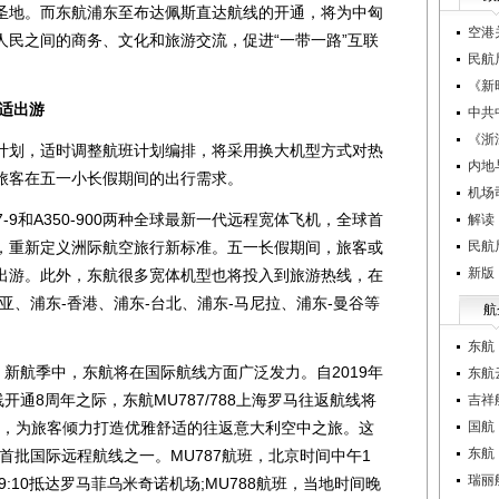
圣地。而东航浦东至布达佩斯直达航线的开通，将为中匈
空港
人民之间的商务、文化和旅游交流，促进“一带一路”互联
民航
《新
适出游
中共
《浙
划，适时调整航班计划编排，将采用换大机型方式对热
内地
旅客在五一小长假期间的出行需求。
机场
-9和A350-900两种全球最新一代远程宽体飞机，全球首
解读
，重新定义洲际航空旅行新标准。五一长假期间，旅客或
民航
新版
出游。此外，东航很多宽体机型也将投入到旅游热线，在
亚、浦东-香港、浦东-台北、浦东-马尼拉、浦东-曼谷等
航
。
东航
新航季中，东航将在国际航线方面广泛发力。自2019年
东航
开通8周年之际，东航MU787/788上海罗马往返航线将
吉祥
型执飞，为旅客倾力打造优雅舒适的往返意大利空中之旅。这
国航
东航
的首批国际远程航线之一。MU787航班，北京时间中午1
瑞丽
9:10抵达罗马菲乌米奇诺机场;MU788航班，当地时间晚