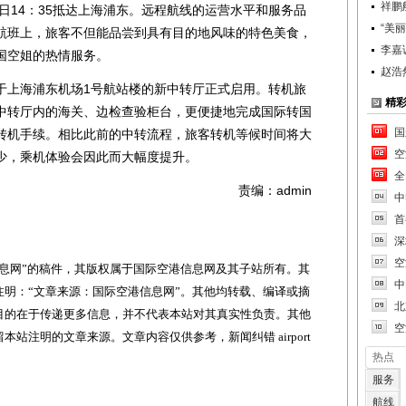
祥鹏
次日14：35抵达上海浦东。远程航线的运营水平和服务品
“美
航班上，旅客不但能品尝到具有目的地风味的特色美食，
李嘉
国空姐的热情服务。
赵浩
上海浦东机场1号航站楼的新中转厅正式启用。转机旅
精
中转厅内的海关、边检查验柜台，更便捷地完成国际转国
国
转机手续。相比此前的中转流程，旅客转机等候时间将大
空
少，乘机体验会因此而大幅度提升。
全
责编：admin
中
首
深
空
网”的稿件，其版权属于国际空港信息网及其子站所有。其
中
明：“文章来源：国际空港信息网”。其他均转载、编译或摘
北
目的在于传递更多信息，并不代表本站对其真实性负责。其他
空
站注明的文章来源。文章内容仅供参考，新闻纠错 airport
热点
服务
航线