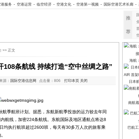
空港服务
-
空港运营
-
临空经济
-
空港文化
-
空港第一视频
-
国际空港艺术长廊
-
推
荐
企
>> 正文
海航
开108条航线 持续打造“空中丝绸之路”
来源：
国际空港信息网
点击量：
806
打印本页
关闭
日本航
南航
航季航班计划。据悉，东航新航季投放的运力较去年同
际国内航线，加密224条航线。东航国际及地区通航点将达8
日均执行航班超过2600班，每天有30多万人次的旅客乘
巴航工
地。