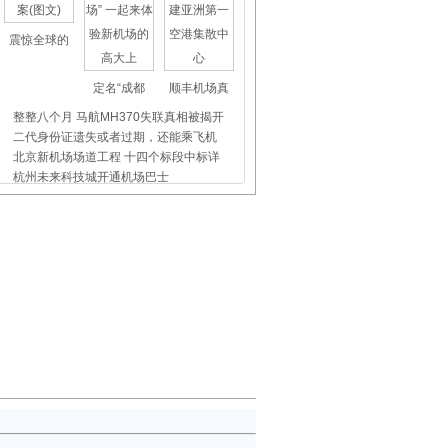
震惊全球的
定名“成都
顺丰机场真
整整八个月 马航MH370失联真相被揭开
二代身份证遗失或者过期，还能乘飞机
北京新机场场道工程 十四个标段中标详
杭州未来科技城开通机场巴士
上海虹桥、浦东机场外币兑换点位置介
昨天东航5509航班没出事，我们都应该
飞机晚点舞
国际儿童节
首都机场爱
厦门机场：心系旅客显安检本色 首见首
延吉机场：开通龙井城市候机楼 首位
白云机场：登机二维码有遮挡 旅客险误
东航：“姑娘，我肚子很疼，我想吐”