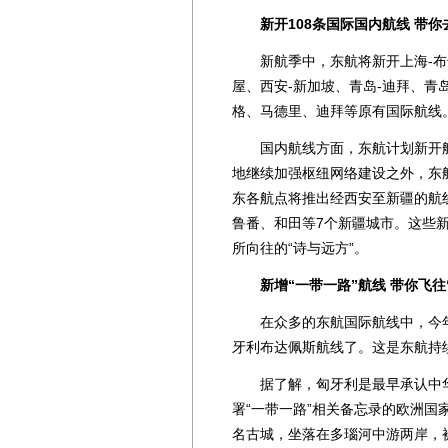
新开108条国际国内航线 带你
新航季中，东航将新开上海-布达
屋、西安-新加坡、青岛-迪拜、青
格、马德里、迪拜等原有国际航线
国内航线方面，东航计划新开航线
地继续加强枢纽网络建设之外，东
东各航点将推出经西安至新疆的航
鲁番、和田等7个新疆城市。这些
所向往的“诗与远方”。
新增“一带一路”航线 带你飞往
在众多的东航国际航线中，今年
牙利布达佩斯航线了。这是东航持
据了解，匈牙利是最早承认中华
署“一带一路”相关备忘录的欧洲
名古城，坐落在多瑙河中游两岸，被