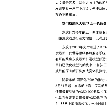
人文盛景甚多，是令人向往的旅游
友谊架起一座空中桥梁，便捷两国
互通不断拓展。
热门航线换大机型 五一长假舒
东航针对今年的五一调休放假计
门旅游航线进行运力增投，以满足
东航于2018年先后引进了B787
发最新一代世界顶级客舱服务系统
有可能乘坐东航最新引进机型舒适
目前已优化机型的航线中，浦东-三
航线的原有航班将换成宽体机执行
随着东航“国际化”战略的推进，
3月31日起，在东航上海—罗马航线
使用最新引进的A350-900机
也是东航定期采用最新A350执飞
2：35从上海浦东起飞，当地时间1