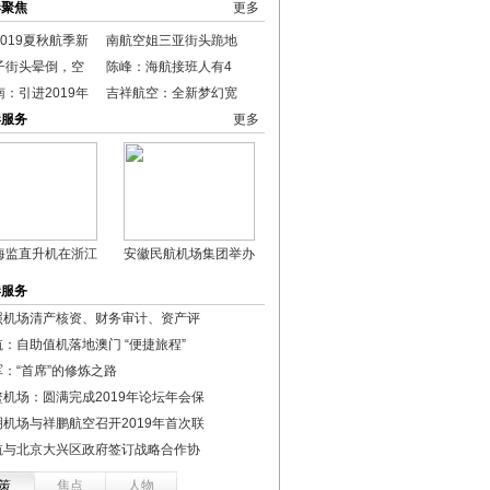
港聚焦
更多
019夏秋航季新
南航空姐三亚街头跪地
子街头晕倒，空
陈峰：海航接班人有4
：引进2019年
吉祥航空：全新梦幻宽
港服务
更多
海监直升机在浙江
安徽民航机场集团举办
港服务
照机场清产核资、财务审计、资产评
航：自助值机落地澳门 “便捷旅程”
军：“首席”的修炼之路
鳌机场：圆满完成2019年论坛年会保
明机场与祥鹏航空召开2019年首次联
航与北京大兴区政府签订战略合作协
策
焦点
人物