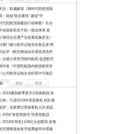
关注：权威解读《新时代民航强国
局：鼓励“联合重组” 建设“空
时代民航强国建设行动纲要》出台
中央国务院关于统一规划体系 更
江省综合交通产业发展实施意见》
与澳门修订航空运输安排备忘录 两
司征求《航空燃油供应系统清洗作
：分级分类管理国内航线 促进航空
局印发《中国民航国内航线航班评
《公共航空运输企业经营许可规定
企
建设
商务
：2019夏秋航季新开108条航线 持
云南：引进2019年首架新机 机队规
航空：全新梦幻宽体客机入列 机队
：A350“多彩世园号”伦敦首航仪
：2018年营收1149亿元创新高 多项
航空调整退改签手续费越早办理越