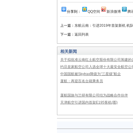
分享到：
QQ空间
新浪微博
腾
上一篇：
东航云南：引进2019年首架新机 机
下一篇：
返回列表
相关新闻
关于拟批准云南红土航空股份有限公司筹建的
约旦皇家航空公司入选全球十大最安全航空公
中国国航被Skytrax降级为“三星级”航企
厦航：再迎百名台籍乘务员
厦航国旅与兰研有限公司结为战略合作伙伴
天津航空引进国内首架E195客机(图)