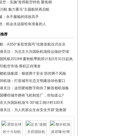
航空：实施“发挥航空特色 聚焦精
丽川航 魅力重马”主题航班再启航
诚：永不服输的排故高手
然：机会永远留给有准备的人
彩推荐
航：A350“多彩世园号”伦敦首航仪式在京
港关注：为北京大兴国际机场投运做好空域
国民航2019年夏秋航季航班计划3月31日起执
印航空市场 厚积正待薄发
都机场集团：狠抓两个安全 防控两个风险
圳机场：打造城市生态文明建设绿色窗口
港关注：这些硬核数字助你了解首都机场集
国哪些城市拥有飞机制造厂，你知道么?
京大兴国际机场“6·30”竣工倒计时100天
港关注：为人民群众生命安全开辟“急救新