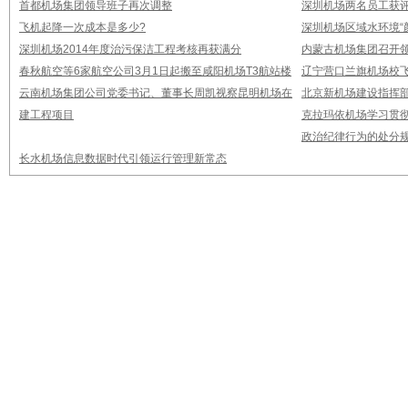
首都机场集团领导班子再次调整
深圳机场两名员工获评
飞机起降一次成本是多少?
深圳机场区域水环境“
深圳机场2014年度治污保洁工程考核再获满分
内蒙古机场集团召开
春秋航空等6家航空公司3月1日起搬至咸阳机场T3航站楼
辽宁营口兰旗机场校飞
云南机场集团公司党委书记、董事长周凯视察昆明机场在
北京新机场建设指挥
建工程项目
克拉玛依机场学习贯
政治纪律行为的处分
长水机场信息数据时代引领运行管理新常态