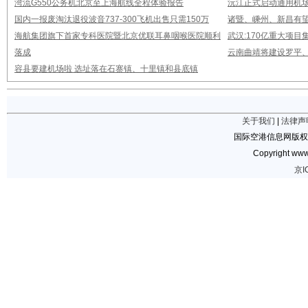
湾流G550公务机北京至上海航线全程体验报告
沅江正式启动通用机
国内一报废淘汰退役波音737-300飞机出售只需150万
诸暨、嵊州、新昌有
海航集团旗下首家专科医院暨北京优联耳鼻咽喉医院顺利
武汉:170亿重大项
落成
云南曲靖将建设罗平
容县要建机场啦 选址落在石寨镇、十里镇和县底镇
关于我们
|
法律声
国际空港信息网版权
Copyright www.
京I