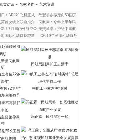
嘉宾访谈
-
名家名作
-
艺术资讯
同日！ARJ21飞机正式
欧盟初步拟定向53国开
入
京冀首次线上联合推介
民航局：今年上半年民
最新！7月国内外航空公
美交通部：拒绝中国航
天府国际机场首条跑道
《2019年民用机场服务
赴新疆民航调
民航局副局长王志清率
研
有位72岁的“
中航工业林左鸣“临时
冯正霖：民航局将一如
场主要领导调
整