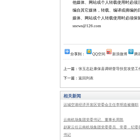
他媒体、网站或个人转载使用时必须注
编自其它媒体，转载、编译或摘编的
媒体、网站或个人转载使用时必须保留本
snews@126.com
分享到：
QQ空间
新浪微博
腾
上一篇：
张玉志赴康保县调研督导扶贫攻坚工
下一篇：
返回列表
相关新闻
运城空港经济开发区管委会主任李明造被撤职
云南机场集团党委书记、董事长周凯
赵家云任云南机场集团党委委员、常委，纪委
书记