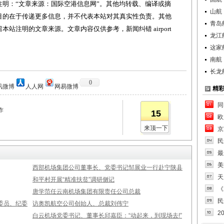
明：“文章来源：国际空港信息网”。其他均转载、编译或摘
山航
目的在于传递更多信息，并不代表本站对其真实性负责。其他
青岛
站注明的文章来源。文章内容仅供参考，新闻纠错 airport
龙江
这家
南航
长龙
0
讯微博
人人网
网易微博
精
同
作
15
欧
来顶一下
京
民
最
美
西部机场集团公司董事长、党委书记邹展业一行赴宁陕县
天
和平村开展“精准扶贫”调研侧记
《
唐学范任云南机场集团有限责任公司总裁
民
委员、纪委
访奥凯航空公司创始人、总裁刘伟宁
2
白云机场党委书记、董事长邱嘉臣：“动起来，到现场去!”