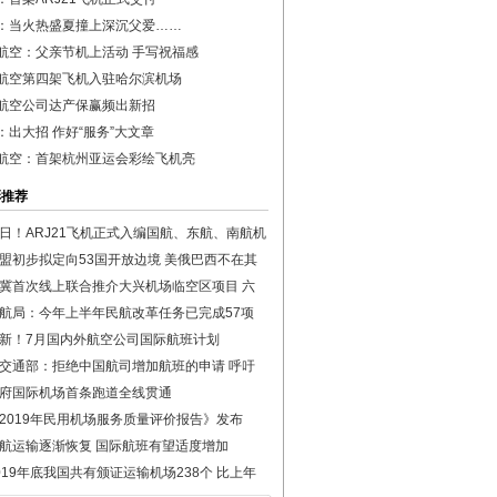
：当火热盛夏撞上深沉父爱……
航空：父亲节机上活动 手写祝福感
航空第四架飞机入驻哈尔滨机场
航空公司达产保赢频出新招
：出大招 作好“服务”大文章
航空：首架杭州亚运会彩绘飞机亮
彩推荐
日！ARJ21飞机正式入编国航、东航、南航机
盟初步拟定向53国开放边境 美俄巴西不在其
冀首次线上联合推介大兴机场临空区项目 六
航局：今年上半年民航改革任务已完成57项
新！7月国内外航空公司国际航班计划
交通部：拒绝中国航司增加航班的申请 呼吁
府国际机场首条跑道全线贯通
2019年民用机场服务质量评价报告》发布
航运输逐渐恢复 国际航班有望适度增加
019年底我国共有颁证运输机场238个 比上年