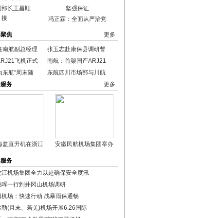
副部长王昌顺
接
冯正霖：全面从严治党
港聚焦
更多
任南航副总经理
张玉志赴康保县调研督
RJ21飞机正式
南航：首架国产ARJ21
为东航“周末随
东航四川市场部与川航
港服务
更多
海监直升机在浙江
安徽民航机场集团举办
港服务
龙江机场集团全力以赴确保安全度汛
艳晖一行到井冈山机场调研
阳机场：快速行动 战暴雨保通畅
勒(且末、若羌)机场开展6.26国际