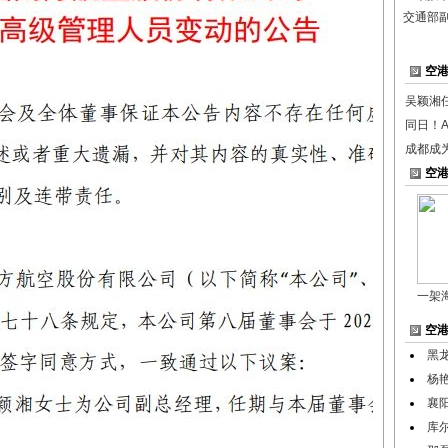
交通部
空
吴颖湘
同日！A
成都成
空
一架
空
黑
杨
襄
库尔