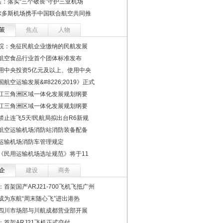
磊：落实“三个敬畏”守护三亚机场
尔多斯机场携手中国联合航空共同推
策
焦点
人物
院：免征民航企业缴纳的民航发展
航空食品行业首个团体标准发布
用中央投资5亿元及以上、使用中央
国航空运输发展&#8226;2019》正式
江三角洲区域一体化发展规划纲要
江三角洲区域一体化发展规划纲要
禁止连飞5天!民航局拟出台R6新规
航空运输机场消防站消防装备配备
运输机场消防车管理规定
《民用运输机场选址规范》将于11
企
建设
商务
：首架国产ARJ21-700飞机飞抵广州
成为东航“周末随心飞”进出港热
四川市场部与川航成都营业部开展
：首架ARJ21飞机正式交付