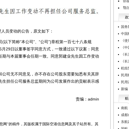
邵
鄂
政
国务
人员变动的公告，原文如下：
中国
《使
下简称“本公司”、“公司”)章程第一百七十八条规
《中
年6月29日以董事签字同意方式，一致通过以下议案：同意
《长
任期与本届董事会任期一致。同意郭建业先生因工作变动
《长
机组
公司无不同意见，亦不存在公司股东需要知悉有关其辞
民用
先生担任公司服务总监期间为公司发展作出的贡献表示感
民用
新编
航
责编：admin
南航
成都
东航
网”的稿件，其版权属于国际空港信息网及其子站所有。其
国航