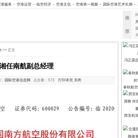
空港服务
-
空港运营
-
临空经济
-
空港文化
-
空港第一视频
-
国际空港艺术长廊
-
推
荐
物
>> 正文
冯正霖
湘任南航副总经理
源：
国际空港信息网
点击量：
573
打印本页
关闭
春秋航空
西安机