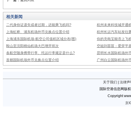
下一篇：
返回列表
相关新闻
二代身份证遗失或者过期，还能乘飞机吗?
杭州未来科技城开通
上海虹桥、浦东机场外币兑换点位置介绍
杭州长运汽车站发往
上海浦东国际机场-航空公司值机区域分布(图)
你的充电宝能否上飞机
鞍山至沈阳桃仙机场大巴增开班次
空姐刘苗苗：爱穿平底
各航空随身携带行李、托运行李规定是什么?
昆明长水国际机场外
首都国际机场外币兑换点位置介绍
广州白云国际机场外
关于我们
|
法律声
国际空港信息网版权
Copyright www.
京I