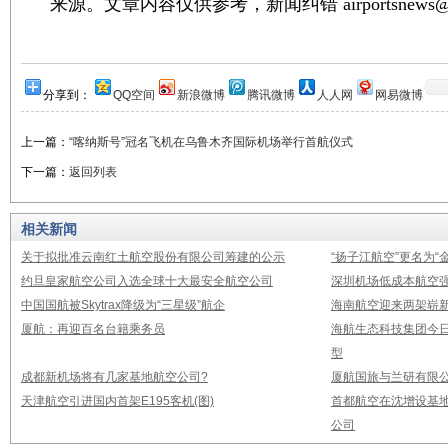
来源。文章内容仅供参考，新闻纠错 airportsnews@1
分享到：
QQ空间
新浪微博
腾讯微博
人人网
网易微博
上一篇：
“喀纳斯号”冠名飞机在乌鲁木齐国际机场举行首航仪式
下一篇：
返回列表
相关新闻
关于拟批准云南红土航空股份有限公司筹建的公示
“扬子江航空”更名为“
约旦皇家航空公司入选全球十大最安全航空公司
深圳机场低成本航空强
中国国航被Skytrax降级为“三星级”航企
海南航空迎来两架崭新A3
厦航：再迎百名台籍乘务员
海航生态科技集团今日
型
成都新机场将有几家基地航空公司?
厦航国旅与兰研有限
天津航空引进国内首架E195客机(图)
首都航空在沈增设基地
公司