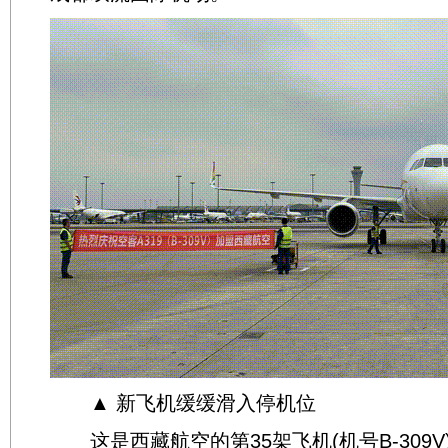
▲ 新飞机缓缓滑入停机位
这是西藏航空的第35架飞机(机号B-309V)