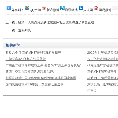
分享到：
QQ空间
新浪微博
腾讯微博
人人网
网易微博
上一篇：
经第一入境点分流的北京国际客运航班将逐步恢复直航
下一篇：
返回列表
相关新闻
整整八个月 马航MH370失联真相被揭开
2012年世界机场客流
一架空客320飞机在法国坠毁
八一飞行表演队训练时
广州第二机场落户增城正果 命名为“广州正果国际机场”
张克俭任广东省机场
新西兰空军在珀斯附近发现疑似碎片
马航MH370客机事
印尼今起对中国游客免签 50个免签落地签国家地区
马航MH370现最新证
国内民用机场2016年第一季度吞吐量速读
深圳机场：近30家机
年重点