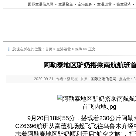
国际空港信息网
-
空港聚焦
-
空港服务
-
空港运营
-
临空经济
-
您现在所在的位置：
首页
>
空港运营
>
保障
>> 正文
阿勒泰地区驴奶搭乘南航航班
2020-09-21
作者：潘明星 来源：
国际空港信息网
点击量：
9月20日18时55分，搭载着230公斤阿
CZ6696航班从富蕴机场起飞飞往乌鲁木齐
志着阿勒泰地区驴奶顺利开启“航空之旅”，