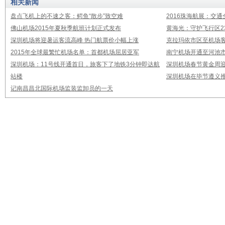
相关新闻
盘点飞机上的不速之客：鳄鱼“散步”致空难
2016珠海航展：交通
佛山机场2015年夏秋季航班计划正式发布
黄海光：守护飞行区23
深圳机场将迎暑运客流高峰 热门航票价小幅上涨
克拉玛依市区至机场
2015年全球最繁忙机场名单：首都机场屈居亚军
南宁机场开通至河池市
深圳机场：11号线开通首日，旅客下了地铁3分钟即达航
深圳机场春节黄金周迎
站楼
深圳机场在毕节遵义推
记南昌昌北国际机场监装监卸员的一天