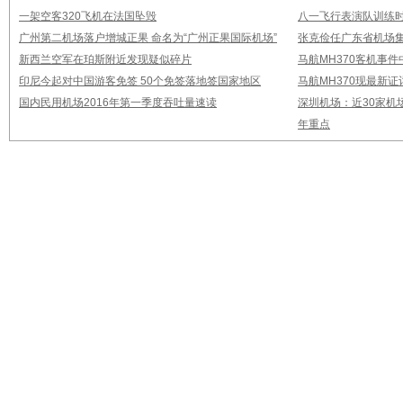
一架空客320飞机在法国坠毁
八一飞行表演队训练时
广州第二机场落户增城正果 命名为“广州正果国际机场”
张克俭任广东省机场
新西兰空军在珀斯附近发现疑似碎片
马航MH370客机事
印尼今起对中国游客免签 50个免签落地签国家地区
马航MH370现最新证
国内民用机场2016年第一季度吞吐量速读
深圳机场：近30家机
年重点