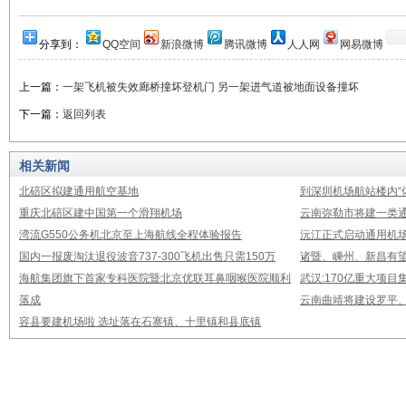
分享到：
QQ空间
新浪微博
腾讯微博
人人网
网易微博
上一篇：
一架飞机被失效廊桥撞坏登机门 另一架进气道被地面设备撞坏
下一篇：
返回列表
相关新闻
北碚区拟建通用航空基地
到深圳机场航站楼内“
重庆北碚区建中国第一个滑翔机场
云南弥勒市将建一类通
湾流G550公务机北京至上海航线全程体验报告
沅江正式启动通用机
国内一报废淘汰退役波音737-300飞机出售只需150万
诸暨、嵊州、新昌有
海航集团旗下首家专科医院暨北京优联耳鼻咽喉医院顺利
武汉:170亿重大项
落成
云南曲靖将建设罗平
容县要建机场啦 选址落在石寨镇、十里镇和县底镇